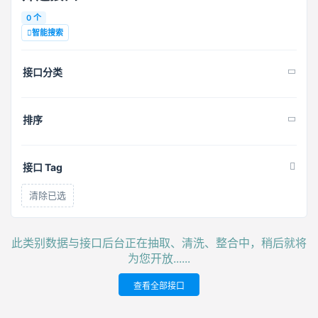
0 个
智能搜索
接口分类
排序
接口 Tag
清除已选
此类别数据与接口后台正在抽取、清洗、整合中，稍后就将
为您开放......
查看全部接口