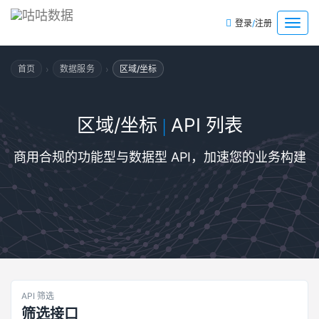
/
菜
登录
注册
单
›
›
首页
数据服务
区域/坐标
区域/坐标
API 列表
|
商用合规的功能型与数据型 API，加速您的业务构建
API 筛选
筛选接口