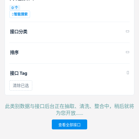
0 个
智能搜索
接口分类
排序
接口 Tag
清除已选
此类别数据与接口后台正在抽取、清洗、整合中，稍后就将
为您开放......
查看全部接口