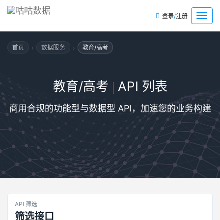
/
菜
登录
注册
单
›
›
首页
数据服务
教育/高考
教育/高考
API 列表
|
商用合规的功能型与数据型 API，加速您的业务构建
API 筛选
筛选接口