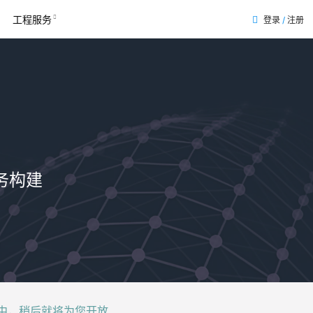
工程服务
登录
/
注册
表
务构建
后就将为您开放......