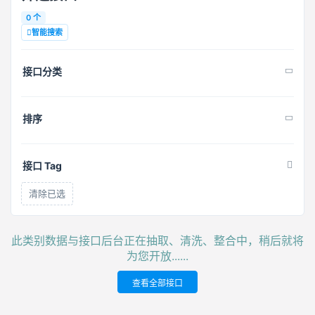
0 个
智能搜索
接口分类
排序
接口 Tag
清除已选
此类别数据与接口后台正在抽取、清洗、整合中，稍后就将
为您开放......
查看全部接口