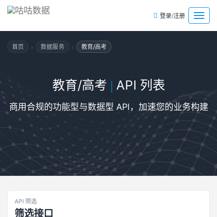
/
菜
登录
注册
单
›
›
首页
数据服务
教育/高考
教育/高考
API 列表
|
商用合规的功能型与数据型 API，加速您的业务构建
API 筛选
筛选接口