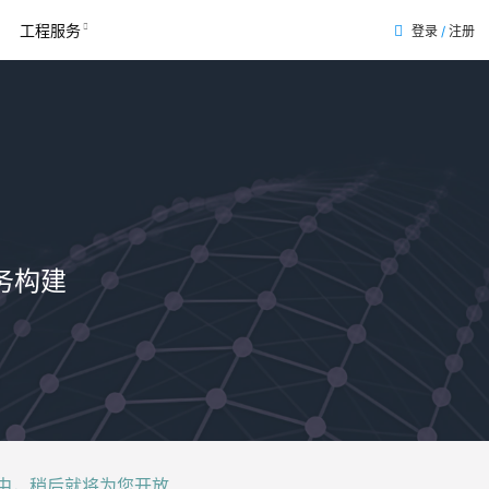
工程服务
登录
/
注册
表
务构建
后就将为您开放......