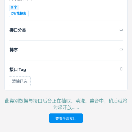
0 个
智能搜索
接口分类
排序
接口 Tag
清除已选
此类别数据与接口后台正在抽取、清洗、整合中，稍后就将
为您开放......
查看全部接口