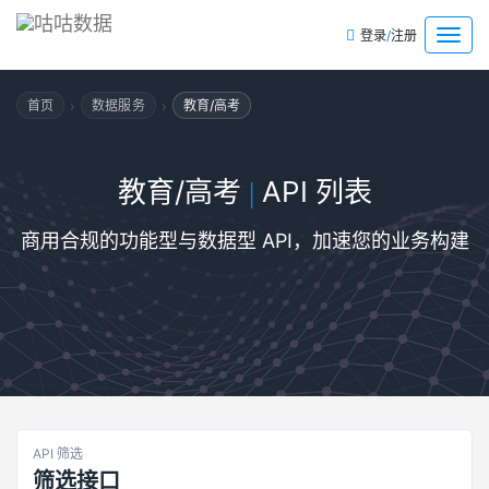
/
菜
登录
注册
单
›
›
首页
数据服务
教育/高考
教育/高考
API 列表
|
商用合规的功能型与数据型 API，加速您的业务构建
API 筛选
筛选接口