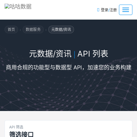
/
菜
登录
注册
单
›
›
首页
数据服务
元数据/资讯
元数据/资讯
API 列表
|
商用合规的功能型与数据型 API，加速您的业务构建
API 筛选
筛选接口