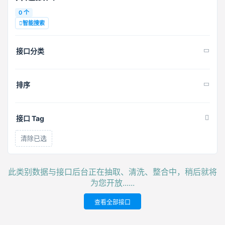
0 个
智能搜索
接口分类
排序
接口 Tag
清除已选
此类别数据与接口后台正在抽取、清洗、整合中，稍后就将
为您开放......
查看全部接口