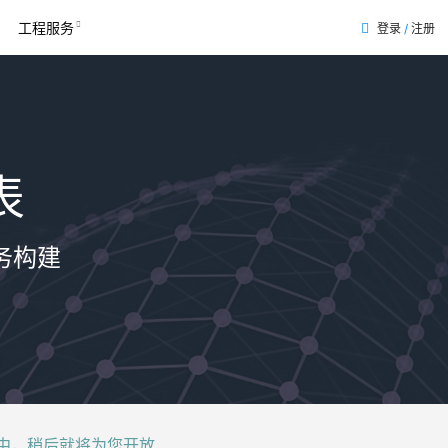
工程服务
登录
/
注册
表
务构建
后就将为您开放......