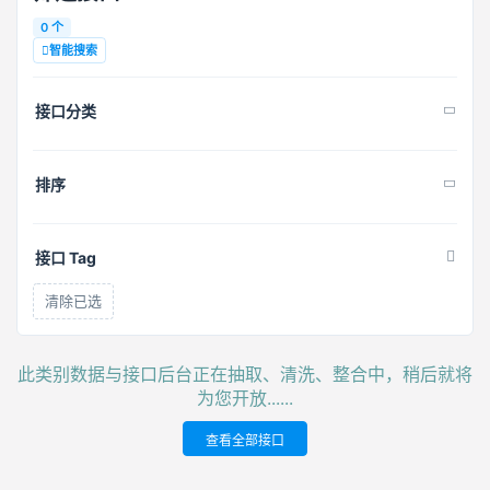
0 个
智能搜索
接口分类
排序
接口 Tag
清除已选
此类别数据与接口后台正在抽取、清洗、整合中，稍后就将
为您开放......
查看全部接口