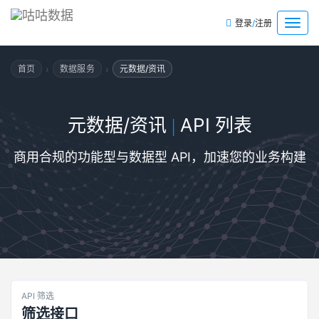
/
菜
登录
注册
单
›
›
首页
数据服务
元数据/资讯
元数据/资讯
API 列表
|
商用合规的功能型与数据型 API，加速您的业务构建
API 筛选
筛选接口