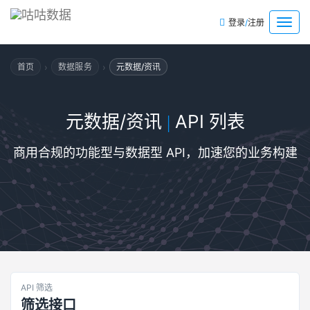
/
菜
登录
注册
单
›
›
首页
数据服务
元数据/资讯
元数据/资讯
API 列表
|
商用合规的功能型与数据型 API，加速您的业务构建
API 筛选
筛选接口