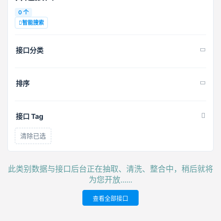
0 个
智能搜索
接口分类
排序
接口 Tag
清除已选
此类别数据与接口后台正在抽取、清洗、整合中，稍后就将
为您开放......
查看全部接口