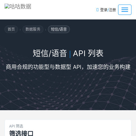
/
菜
登录
注册
单
›
›
首页
数据服务
短信/语音
短信/语音
API 列表
|
商用合规的功能型与数据型 API，加速您的业务构建
API 筛选
筛选接口