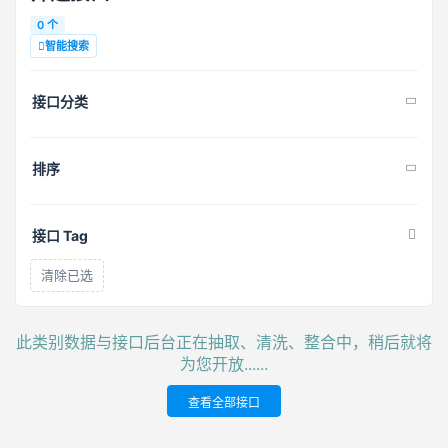
0 个
智能搜索
接口分类
排序
接口 Tag
清除已选
此类别数据与接口后台正在抽取、清洗、整合中，稍后就将
为您开放......
查看全部接口