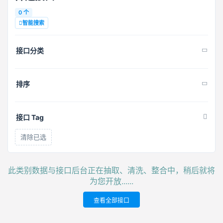
0 个
智能搜索
接口分类
排序
接口 Tag
清除已选
此类别数据与接口后台正在抽取、清洗、整合中，稍后就将
为您开放......
查看全部接口