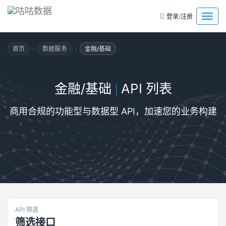
/
菜
登录
注册
单
›
›
首页
数据服务
金融/基础
金融/基础
API 列表
|
商用合规的功能型与数据型 API，加速您的业务构建
API 筛选
筛选接口