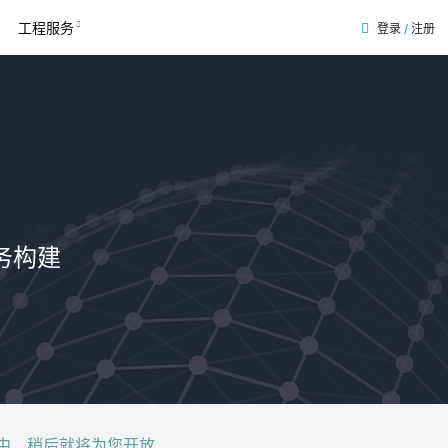
工程服务
登录
/
注册
表
务构建
后就将为您开放......