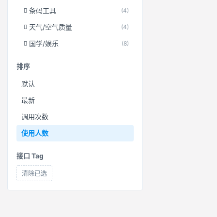
条码工具
(4)
天气/空气质量
(4)
国学/娱乐
(8)
排序
默认
最新
调用次数
使用人数
接口 Tag
清除已选