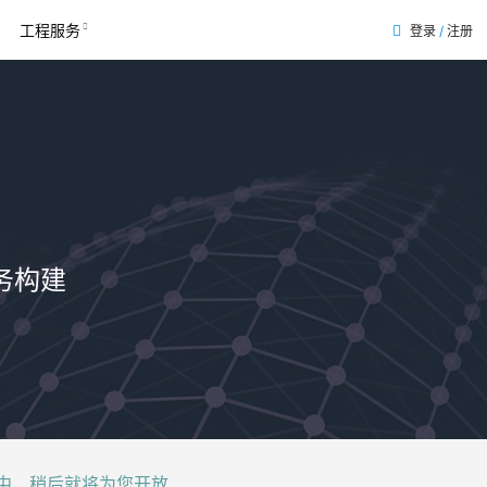
工程服务
登录
/
注册
务构建
后就将为您开放......