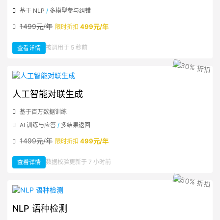
基于 NLP
/
多模型参与纠错
1499元/年
499元/年
限时折扣
：
被调用于 5 秒前
查看详情
NLP
中
文
智
能
纠
错
人工智能对联生成
基于百万数据训练
AI 训练与应答
/
多结果返回
1499元/年
499元/年
限时折扣
：
数据校验更新于 7 小时前
查看详情
人
工
智
能
对
联
生
成
NLP 语种检测