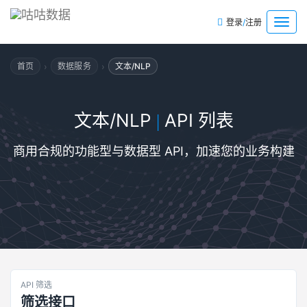
/
菜
登录
注册
单
›
›
首页
数据服务
文本/NLP
文本/NLP
API 列表
|
商用合规的功能型与数据型 API，加速您的业务构建
API 筛选
筛选接口