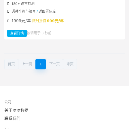
180+ 语言检测
语种全称与缩写
/
返回置信度
1999元/年
999元/年
限时折扣
：
被调用于 3 秒前
查看详情
NLP
语
种
检
测
首页
上一页
1
下一页
末页
公司
关于咕咕数据
联系我们