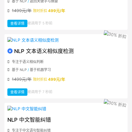
基于 NLP
/
返回关键字与摘要
1499元/年
499元/年
限时折扣
：
被调用于 5 秒前
查看详情
NLP
关
键
字
摘
要
智
能
提
NLP 文本语义相似度检测
取
专注于语义相似判断
基于 NLP
/
基于机器学习
1499元/年
499元/年
限时折扣
：
被调用于 7 秒前
查看详情
NLP
文
本
语
义
相
似
度
检
NLP 中文智能纠错
测
专注于中文语句智能纠错