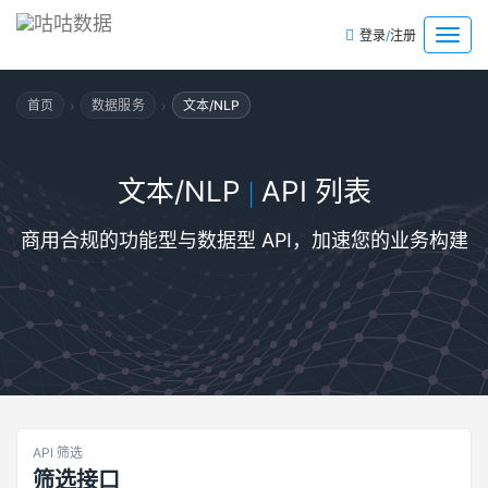
/
菜
登录
注册
单
›
›
首页
数据服务
文本/NLP
文本/NLP
API 列表
|
商用合规的功能型与数据型 API，加速您的业务构建
API 筛选
筛选接口