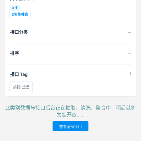
0 个
智能搜索
接口分类
排序
接口 Tag
清除已选
此类别数据与接口后台正在抽取、清洗、整合中，稍后就将
为您开放......
查看全部接口