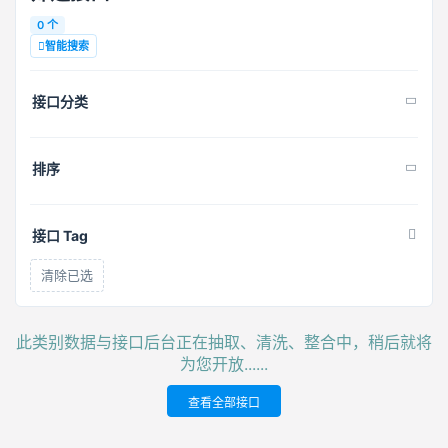
0 个
智能搜索
接口分类
排序
接口 Tag
清除已选
此类别数据与接口后台正在抽取、清洗、整合中，稍后就将
为您开放......
查看全部接口