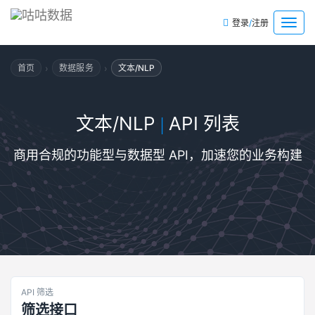
/
菜
登录
注册
单
›
›
首页
数据服务
文本/NLP
文本/NLP
API 列表
|
商用合规的功能型与数据型 API，加速您的业务构建
API 筛选
筛选接口