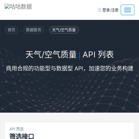
/
菜
登录
注册
单
›
›
首页
数据服务
天气/空气质量
天气/空气质量
API 列表
|
商用合规的功能型与数据型 API，加速您的业务构建
API 筛选
筛选接口