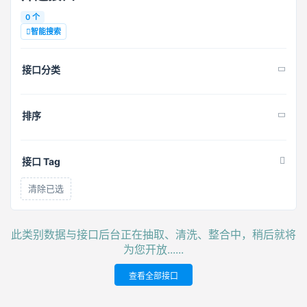
0 个
智能搜索
接口分类
排序
接口 Tag
清除已选
此类别数据与接口后台正在抽取、清洗、整合中，稍后就将
为您开放......
查看全部接口