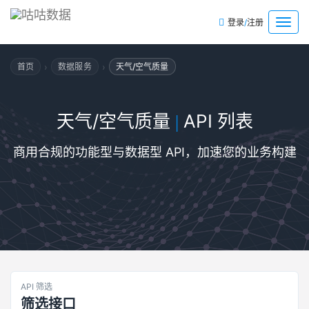
/
菜
登录
注册
单
›
›
首页
数据服务
天气/空气质量
天气/空气质量
API 列表
|
商用合规的功能型与数据型 API，加速您的业务构建
API 筛选
筛选接口