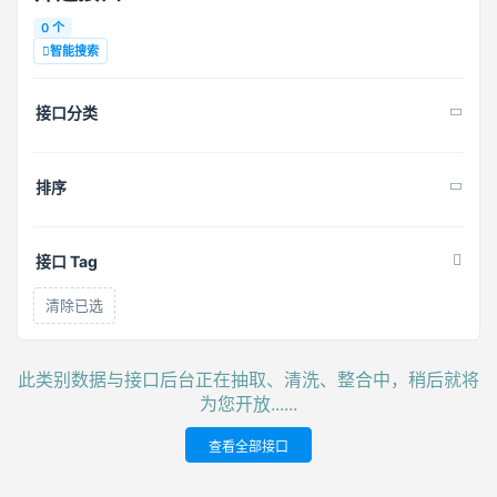
0 个
智能搜索
接口分类
排序
接口 Tag
清除已选
此类别数据与接口后台正在抽取、清洗、整合中，稍后就将
为您开放......
查看全部接口