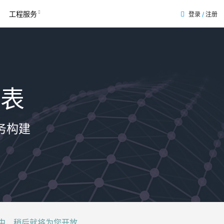
工程服务
登录
/
注册
列表
务构建
后就将为您开放......