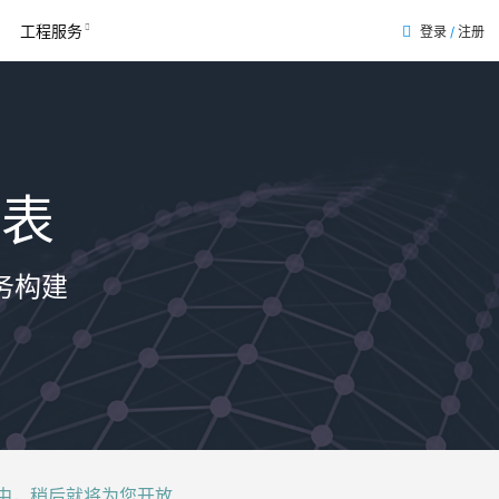
工程服务
登录
/
注册
列表
务构建
后就将为您开放......