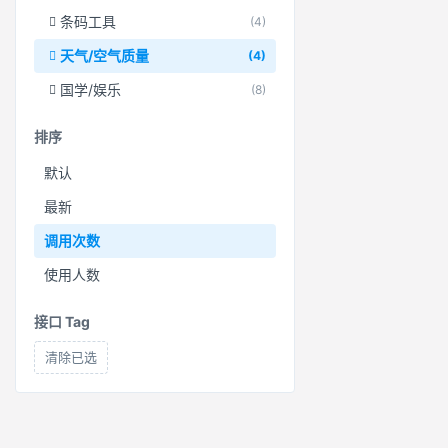
条码工具
(4)
天气/空气质量
(4)
国学/娱乐
(8)
排序
默认
最新
调用次数
使用人数
接口 Tag
清除已选