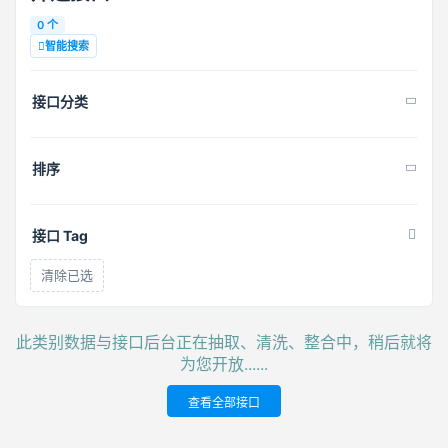
0 个
智能搜索
接口分类
排序
接口 Tag
清除已选
此类别数据与接口后台正在抽取、清洗、整合中，稍后就将
为您开放......
查看全部接口