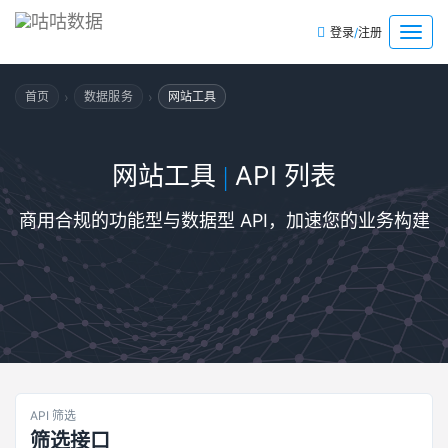
/
菜
登录
注册
单
›
›
首页
数据服务
网站工具
网站工具
API 列表
|
商用合规的功能型与数据型 API，加速您的业务构建
API 筛选
筛选接口