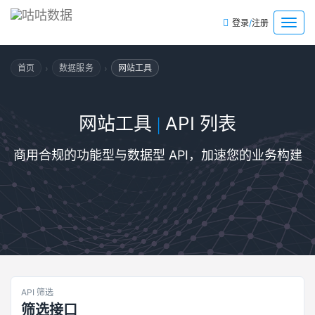
/
菜
登录
注册
单
›
›
首页
数据服务
网站工具
网站工具
API 列表
|
商用合规的功能型与数据型 API，加速您的业务构建
API 筛选
筛选接口