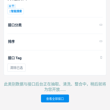
0 个
智能搜索
接口分类
排序
接口 Tag
清除已选
此类别数据与接口后台正在抽取、清洗、整合中，稍后就将
为您开放......
查看全部接口