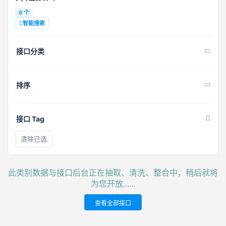
0 个
智能搜索
接口分类
排序
接口 Tag
清除已选
此类别数据与接口后台正在抽取、清洗、整合中，稍后就将
为您开放......
查看全部接口