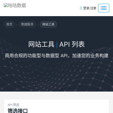
/
菜
登录
注册
单
›
›
首页
数据服务
网站工具
网站工具
API 列表
|
商用合规的功能型与数据型 API，加速您的业务构建
API 筛选
筛选接口