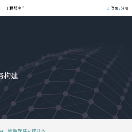
工程服务
登录
/
注册
务构建
后就将为您开放......