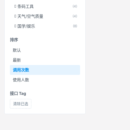
条码工具
(4)
天气/空气质量
(4)
国学/娱乐
(8)
排序
默认
最新
调用次数
使用人数
接口 Tag
清除已选