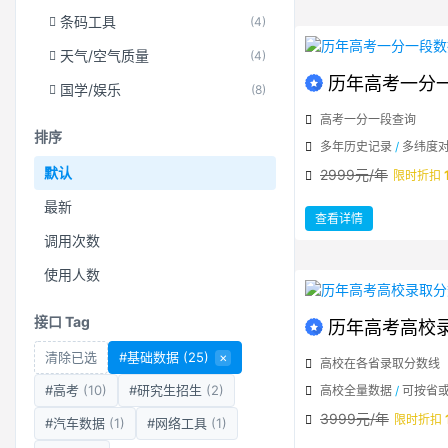
大
学
条码工具
(4)
高
校
专
业
天气/空气质量
(4)
数
据
历年高考一分
国学/娱乐
(8)
高考一分一段查询
排序
多年历史记录
/
多纬度
默认
2999元/年
限时折扣
最新
：
查看详情
历
年
调用次数
高
考
一
使用人数
分
一
段
数
据
接口 Tag
历年高考高校
清除已选
#基础数据
(25)
×
高校在各省录取分数线
#高考
(10)
#研究生招生
(2)
高校全量数据
/
可按省
3999元/年
限时折扣
#汽车数据
(1)
#网络工具
(1)