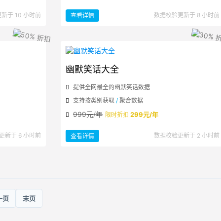
：
新于 10 小时前
数据校验更新于 8 小时前
查看详情
研
究
生
招
生
国
家
分
数
线
幽默笑话大全
提供全网最全的幽默笑话数据
支持按类别获取
/
聚合数据
999元/年
299元/年
限时折扣
：
更新于 6 小时前
数据校验更新于 2 小时前
查看详情
幽
默
笑
话
大
全
一页
末页