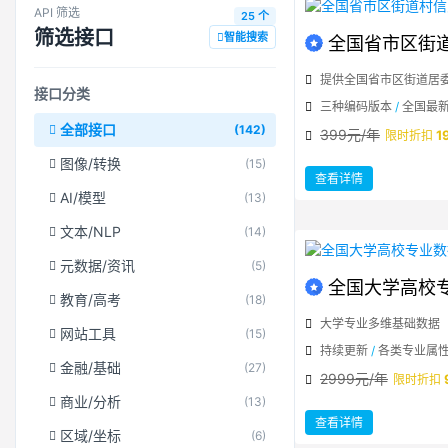
API 筛选
25 个
筛选接口
智能搜索
全国省市区街
提供全国省市区街道居
接口分类
三种编码版本
/
全国最
全部接口
(142)
399元/年
1
限时折扣
图像/转换
(15)
：
查看详情
全
国
AI/模型
(13)
省
市
区
文本/NLP
(14)
街
道
村
元数据/资讯
(5)
信
息
全国大学高校
教育/高考
(18)
大学专业多维基础数据
网站工具
(15)
持续更新
/
各类专业属
金融/基础
(27)
2999元/年
限时折扣
商业/分析
(13)
：
查看详情
全
区域/坐标
(6)
国