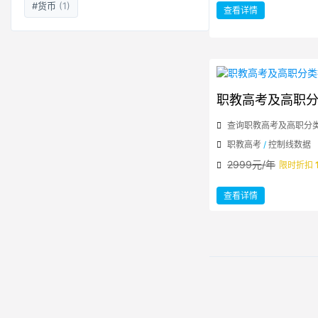
#货币
(1)
：
查看详情
历
年
高
考
高
校
录
取
分
数
线
职教高考及高职
查询职教高考及高职分
职教高考
/
控制线数据
2999元/年
限时折扣
：
查看详情
职
教
高
考
及
高
职
分
类
招
生
控
制
线