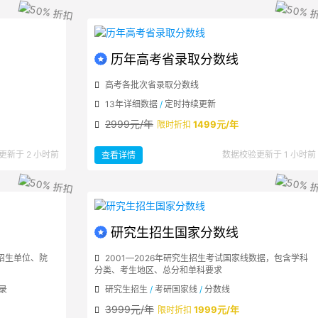
高
校
招
生
计
划
数
据
历年高考省录取分数线
高考各批次省录取分数线
13年详细数据
/
定时持续更新
2999元/年
1499元/年
限时折扣
：
更新于 2 小时前
数据校验更新于 1 小时前
查看详情
历
年
高
考
省
录
取
分
数
线
研究生招生国家分数线
招生单位、院
2001—2026年研究生招生考试国家线数据，包含学科
分类、考生地区、总分和单科要求
录
研究生招生
/
考研国家线
/
分数线
3999元/年
1999元/年
限时折扣