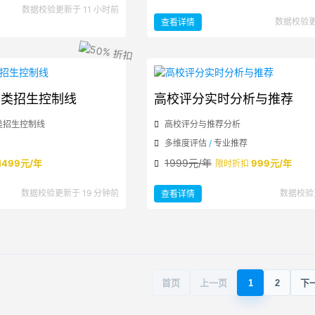
数据校验更新于 11 小时前
：
数据校验更
查看详情
研
究
生
招
生
专
业
目
录
分类招生控制线
高校评分实时分析与推荐
类招生控制线
高校评分与推荐分析
多维度评估
/
专业推荐
1999元/年
1499元/年
999元/年
限时折扣
：
数据校验更新于 19 分钟前
数据校验
查看详情
高
校
评
分
实
时
分
析
与
推
荐
首页
上一页
1
2
下