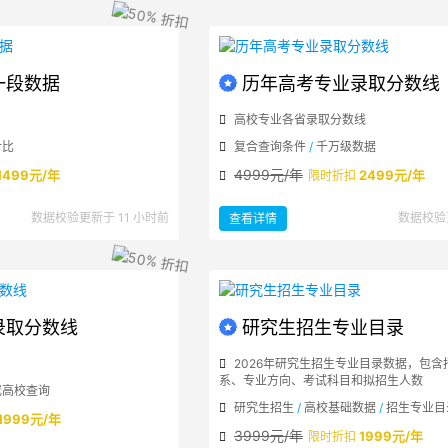
大
学
高
校
基
础
信
息
一段数据
历年高考专业录取分数线
高校专业各省录取分数线
对比
复合查询条件
/
千万级数据
4999元/年
1499元/年
2499元/年
限时折扣
：
数据校验更新于 11 小时前
数据校验
查看详情
历
年
高
考
专
业
录
取
分
数
录取分数线
研究生招生专业目录
线
2026年研究生招生专业目录数据，包含
系、专业方向、考试科目和拟招生人数
或高校查询
研究生招生
/
高校基础数据
/
招生专业目
1999元/年
3999元/年
1999元/年
限时折扣