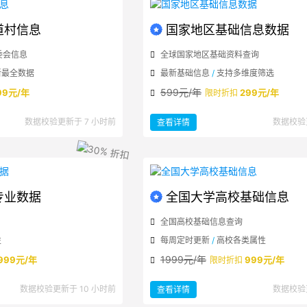
道村信息
国家地区基础信息数据
委会信息
全球国家地区基础资料查询
新最全数据
最新基础信息
/
支持多维度筛选
599元/年
99元/年
299元/年
限时折扣
：
数据校验更新于 7 小时前
数据校验
查看详情
国
家
地
区
基
础
信
息
数
据
专业数据
全国大学高校基础信息
全国高校基础信息查询
性
每周定时更新
/
高校各类属性
1999元/年
999元/年
999元/年
限时折扣
：
数据校验更新于 10 小时前
数据校验
查看详情
全
国