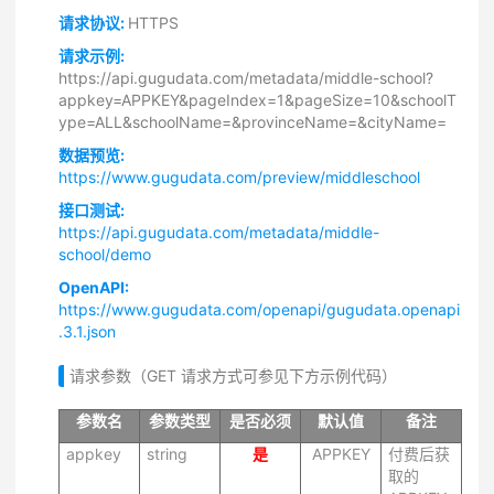
请求协议:
HTTPS
请求示例:
https://api.gugudata.com/metadata/middle-school?
appkey=APPKEY&pageIndex=1&pageSize=10&schoolT
ype=ALL&schoolName=&provinceName=&cityName=
数据预览:
https://www.gugudata.com/preview/middleschool
接口测试:
https://api.gugudata.com/metadata/middle-
school/demo
OpenAPI:
https://www.gugudata.com/openapi/gugudata.openapi
.3.1.json
请求参数（GET 请求方式可参见下方示例代码）
参数名
参数类型
是否必须
默认值
备注
appkey
string
是
APPKEY
付费后获
取的