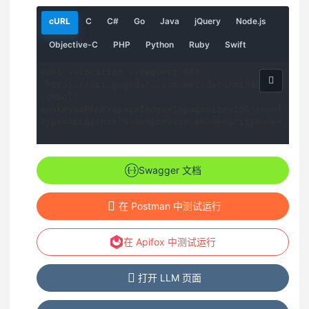
请
请
请
请
请
请
请
cURL
C
C#
Go
Java
jQuery
Node.js
求
求
求
求
求
求
求
示
示
示
示
示
示
示
请
请
请
请
请
Objective-C
PHP
Python
Ruby
Swift
例
例
例
例
例
例
例
求
求
求
求
求
示
示
示
示
示
curl --location --request GET 
例
例
例
例
例
'https://api.gugudata.com/metadata/middle-
school?
appkey=APPKEY&pageIndex=1&pageSize=10&school
Type=ALL&schoolName=&provinceName=&cityName=
'
Swagger 文档
在 Postman 中测试运行
在 Apifox 中测试运行
打开 LLM 页面