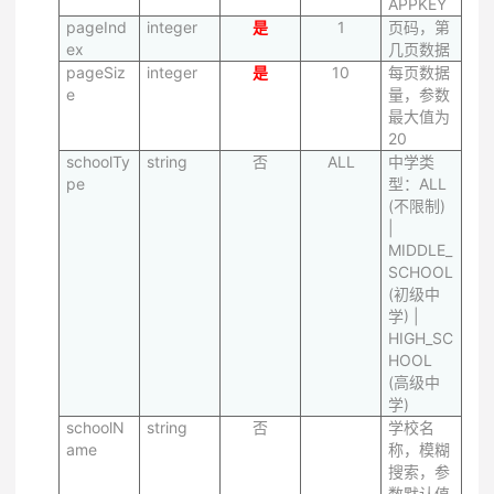
APPKEY
pageInd
integer
是
1
页码，第
ex
几页数据
pageSiz
integer
是
10
每页数据
e
量，参数
最大值为
20
schoolTy
string
否
ALL
中学类
pe
型：ALL
(不限制)
|
MIDDLE_
SCHOOL
(初级中
学) |
HIGH_SC
HOOL
(高级中
学)
schoolN
string
否
学校名
ame
称，模糊
搜索，参
数默认值