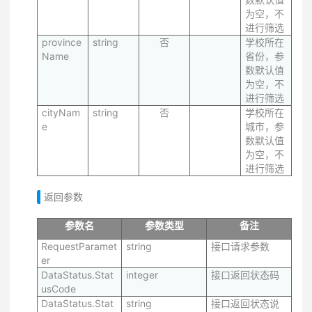
为空，不
进行筛选
province
string
否
学校所在
Name
省份，参
数默认值
为空，不
进行筛选
cityNam
string
否
学校所在
e
城市，参
数默认值
为空，不
进行筛选
返回参数
参数名
参数类型
备注
RequestParamet
string
接口请求参数
er
DataStatus.Stat
integer
接口返回状态码
usCode
DataStatus.Stat
string
接口返回状态说