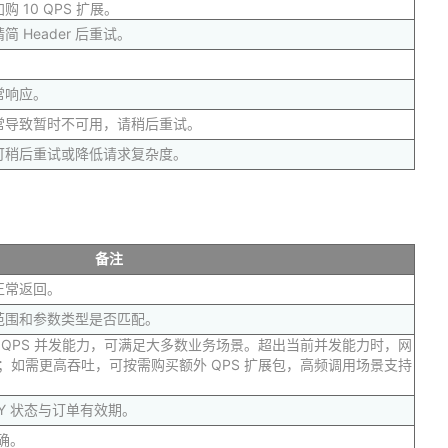
10 QPS 扩展。
Header 后重试。
。
常响应。
常导致暂时不可用，请稍后重试。
可稍后重试或降低请求复杂度。
备注
正常返回。
范围和参数类型是否匹配。
0 QPS 并发能力，可满足大多数业务场景。超出当前并发能力时，网
限；如需更高吞吐，可按需购买额外 QPS 扩展包，高频调用场景支持
EY 状态与订单有效期。
正确。