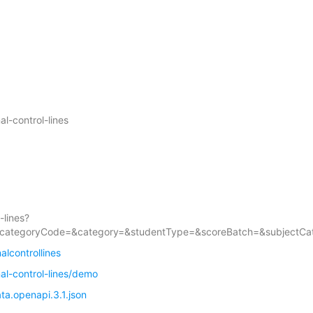
l-control-lines
-lines?
tegoryCode=&category=&studentType=&scoreBatch=&subjectCa
lcontrollines
al-control-lines/demo
a.openapi.3.1.json