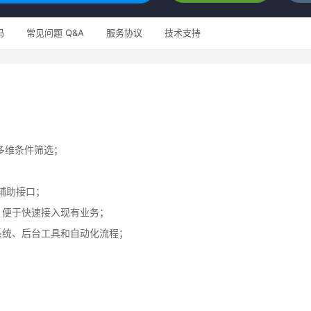
码
常见问题 Q&A
服务协议
技术支持
多维条件筛选；
s 枚举辅助接口；
，便于快速接入现有业务；
系统、后台工具和自动化流程；