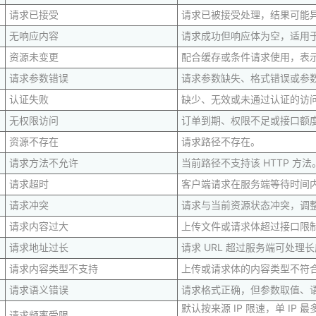
请求已接受
请求已被接受处理，结果可能
无响应内容
请求成功但响应体为空，适用
资源未变更
配合缓存或条件请求使用，表
请求参数错误
请求参数缺失、格式错误或参
认证失败
缺少、无效或未通过认证的访问凭
无权限访问
订单到期、权限不足或接口额
资源不存在
请求路径不存在。
请求方法不允许
当前路径不支持该 HTTP 方法
请求超时
客户端请求在服务端等待时间
请求冲突
请求与当前资源状态冲突，调
请求内容过大
上传文件或请求体超过接口限
请求地址过长
请求 URL 超过服务端可处理
请求内容类型不支持
上传或请求体的内容类型不符
请求语义错误
请求格式正确，但参数取值、
默认按来源 IP 限速，单 IP
请求频率受限