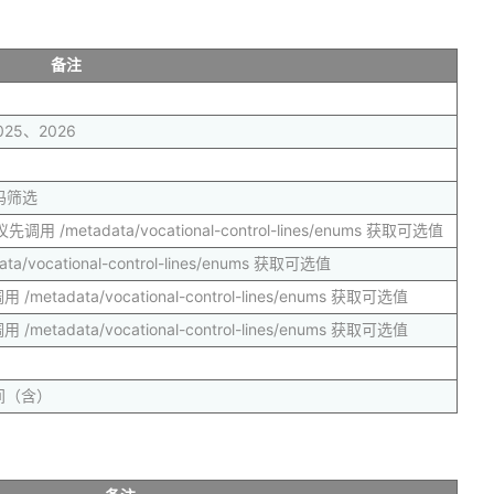
备注
25、2026
码筛选
adata/vocational-control-lines/enums 获取可选值
ational-control-lines/enums 获取可选值
ta/vocational-control-lines/enums 获取可选值
ta/vocational-control-lines/enums 获取可选值
之间（含）