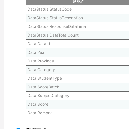
参数名
DataStatus.StatusCode
DataStatus.StatusDescription
DataStatus.ResponseDateTime
DataStatus.DataTotalCount
Data.DataId
Data.Year
Data.Province
Data.Category
Data.StudentType
Data.ScoreBatch
Data.SubjectCategory
Data.Score
Data.Remark