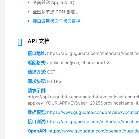
全面兼容 Apple ATS；
全国多节点 CDN 部署；
接口调用状态与状态监控
API 文档
接口地址:
https://api.gugudata.com/metadata/vocationa
返回格式:
application/json; charset=utf-8
请求方式:
GET
请求协议:
HTTPS
请求示例:
https://api.gugudata.com/metadata/vocational-control
appkey=YOUR_APPKEY&year=2025&provinceName=&ca
数据预览:
https://www.gugudata.com/preview/vocationa
接口测试:
https://api.gugudata.com/metadata/vocation
OpenAPI:
https://www.gugudata.com/openapi/gugudat