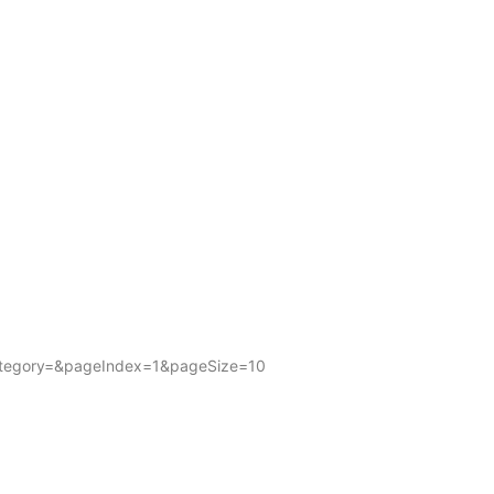
tegory=&pageIndex=1&pageSize=10