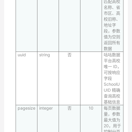
匹配高校
名称、省
市区、高
校旧称、
地址字
段，参数
值为空则
返回所有
数据
uuid
string
否
咕咕数据
平台高校
唯一 ID，
可按响应
字段
SchoolU
UID 精确
查询高校
基础信息
pagesize
integer
否
10
每页数据
量，参数
最大值为
20，用于
控制分页