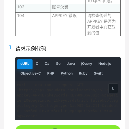
10 QPS 扩展。
103
账号欠费
104
APPKEY 错误
请检查传递的
APPKEY 是否为
开发者中心获取
到的值
请求示例代码
请
请
请
请
请
请
请
cURL
C
C#
Go
Java
jQuery
Node.js
求
求
求
求
求
求
求
示
示
示
示
示
示
示
请
请
请
请
请
Objective-C
PHP
Python
Ruby
Swift
例
例
例
例
例
例
例
求
求
求
求
求
示
示
示
示
示
curl --location --request GET 
例
例
例
例
例
'https://api.gugudata.com/location/college?
appkey=APPKEY&keywords=KEYWORDS&uuid=&pagesi
ze=10&pageindex=1&keywordstrict=false&colleg
ecategory=&collegetype=&is985=&is211=&isdual
class=&edulevel=&collegeproperty=&sort=ranki
ng%7casc'