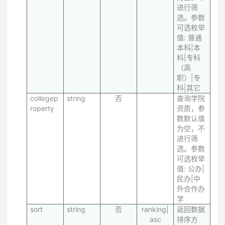
进行筛
选。参数
可选枚举
值: 普通
本科|本
科|专科
（高
职）|专
科|其它
collegep
string
否
查询学院
roperty
资质，参
数默认值
为空，不
进行筛
选。参数
可选枚举
值: 公办|
民办|中
外合作办
学
sort
string
否
ranking|
返回数据
asc
排序方