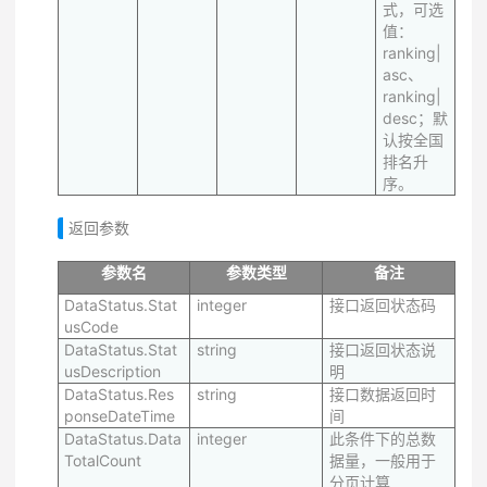
式，可选
值：
ranking|
asc、
ranking|
desc；默
认按全国
排名升
序。
返回参数
参数名
参数类型
备注
DataStatus.Stat
integer
接口返回状态码
usCode
DataStatus.Stat
string
接口返回状态说
usDescription
明
DataStatus.Res
string
接口数据返回时
ponseDateTime
间
DataStatus.Data
integer
此条件下的总数
TotalCount
据量，一般用于
分页计算