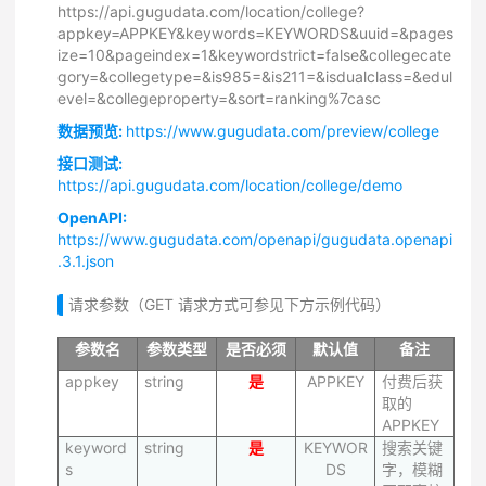
https://api.gugudata.com/location/college?
appkey=APPKEY&keywords=KEYWORDS&uuid=&pages
ize=10&pageindex=1&keywordstrict=false&collegecate
gory=&collegetype=&is985=&is211=&isdualclass=&edul
evel=&collegeproperty=&sort=ranking%7casc
数据预览:
https://www.gugudata.com/preview/college
接口测试:
https://api.gugudata.com/location/college/demo
OpenAPI:
https://www.gugudata.com/openapi/gugudata.openapi
.3.1.json
请求参数（GET 请求方式可参见下方示例代码）
参数名
参数类型
是否必须
默认值
备注
appkey
string
是
APPKEY
付费后获
取的
APPKEY
keyword
string
是
KEYWOR
搜索关键
s
DS
字，模糊