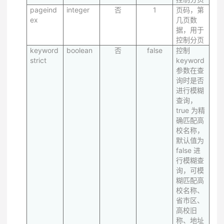
pageind
integer
否
1
页码，第
ex
几页数
据，用于
控制分页
keyword
boolean
否
false
控制
strict
keyword
参数在查
询时是否
进行模糊
查询，
true 为精
确匹配高
校名称，
默认值为
false 进
行模糊查
询，可模
糊匹配高
校名称、
省市区、
高校旧
称、地址