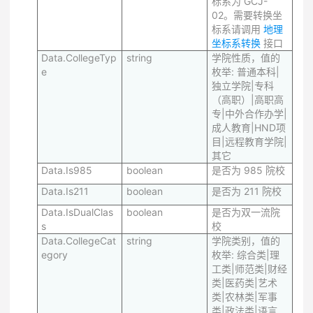
标系为 GCJ-
02。需要转换坐
标系请调用
地理
坐标系转换
接口
Data.CollegeTyp
string
学院性质，值的
e
枚举: 普通本科|
独立学院|专科
（高职）|高职高
专|中外合作办学|
成人教育|HND项
目|远程教育学院|
其它
Data.Is985
boolean
是否为 985 院校
Data.Is211
boolean
是否为 211 院校
Data.IsDualClas
boolean
是否为双一流院
s
校
Data.CollegeCat
string
学院类别，值的
egory
枚举: 综合类|理
工类|师范类|财经
类|医药类|艺术
类|农林类|军事
类|政法类|语言