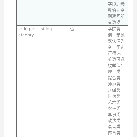
字段。参
数值为空
则返回所
有数据
collegec
string
否
学院类
ategory
别，参数
默认值为
空，不进
行筛选。
参数可选
枚举值：
理工类|
综合类|
师范类|
财经类|
医药类|
艺术类|
农林类|
军事类|
政法类|
语言类|
体育类|