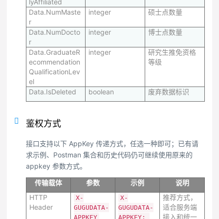
lyAffiliated
Data.NumMaste
integer
硕士点数量
r
Data.NumDocto
integer
博士点数量
r
Data.GraduateR
integer
研究生推免资格
ecommendation
等级
QualificationLev
el
Data.IsDeleted
boolean
废弃数据标识
鉴权方式
接口支持以下 AppKey 传递方式，任选一种即可；已有请
求示例、Postman 集合和历史代码仍可继续使用原来的
appkey 参数方式。
传输载体
参数
示例
说明
HTTP
推荐方式，
X-
X-
Header
适合服务端
GUGUDATA-
GUGUDATA-
接入和统一
APPKEY
APPKEY: 