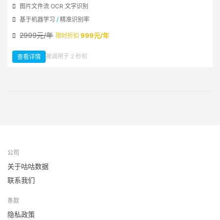
图片文件流 OCR 文字识别
基于机器学习
/
精准识别率
2999元/年
999元/年
限时折扣
：
被调用于 2 秒前
查看详情
通
用
图
片
文
件
流
OCR
到
文
本
公司
关于咕咕数据
联系我们
条款
隐私政策