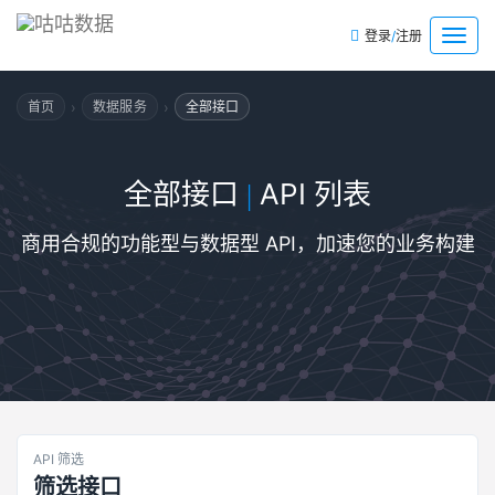
/
菜
登录
注册
单
›
›
首页
数据服务
全部接口
全部接口
API 列表
|
商用合规的功能型与数据型 API，加速您的业务构建
API 筛选
筛选接口