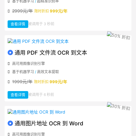
基于机器学习
/
超精准识别率
2999元/年
999元/年
限时折扣
：
被调用于 3 秒前
查看详情
通
用
PDF
文
件
流
OCR
到
Word
通用 PDF 文件流 OCR 到文本
高可用图像识别引擎
基于机器学习
/
高效文本提取
1999元/年
999元/年
限时折扣
：
被调用于 6 秒前
查看详情
通
用
PDF
文
件
流
OCR
到
文
通用图片地址 OCR 到 Word
本
高可用图像识别引擎