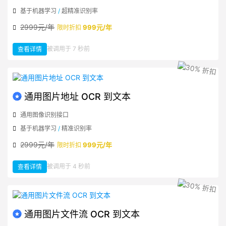
基于机器学习
/
超精准识别率
2999元/年
999元/年
限时折扣
：
被调用于 7 秒前
查看详情
通
用
图
片
地
址
OCR
到
Word
通用图片地址 OCR 到文本
通用图像识别接口
基于机器学习
/
精准识别率
2999元/年
999元/年
限时折扣
：
被调用于 4 秒前
查看详情
通
用
图
片
地
址
OCR
到
文
通用图片文件流 OCR 到文本
本