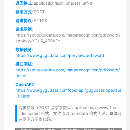
返回格式:
application/json; charset=utf-8
请求方式:
POST
请求协议:
HTTPS
请求示例:
https://api.gugudata.com/imagerecognition/pdf2word?
appkey=YOUR_APPKEY
数据预览:
https://www.gugudata.com/preview/pdf2word
接口测试:
https://api.gugudata.com/imagerecognition/pdf2word/
demo
OpenAPI:
https://www.gugudata.com/openapi/gugudata.openapi
.3.1.json
请求参数（POST 请求参数以 application/x-www-form-
urlencoded 格式、文件流以 formdata 格式传递，具体可
参见下方示例代码）