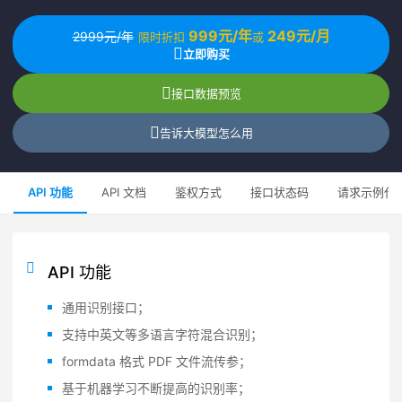
999元/年
249元/月
2999元/年
限时折扣
或
立即购买
接口数据预览
告诉大模型怎么用
API 功能
API 文档
鉴权方式
接口状态码
请求示例代
API 功能
通用识别接口；
支持中英文等多语言字符混合识别；
formdata 格式 PDF 文件流传参；
基于机器学习不断提高的识别率；