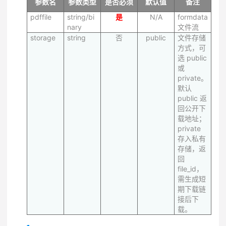
参数名
参数类型
是否必须
默认值
备注
pdffile
string/bi
是
N/A
formdata
nary
文件流
storage
string
否
public
文件存储
方式，可
选 public
或
private。
默认
public 返
回公开下
载地址；
private
存入私有
存储，返
回
file_id，
需生成短
期下载链
接后下
载。