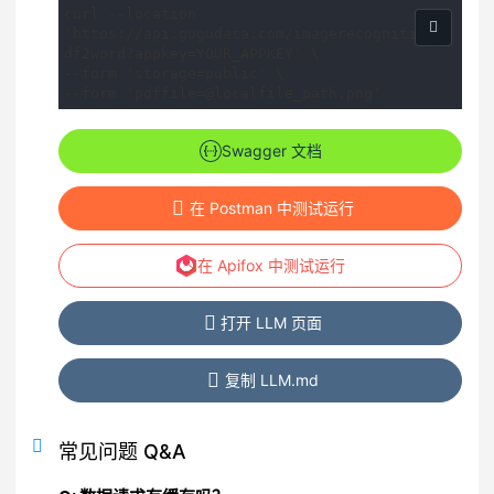
示
示
示
示
示
curl --location 
例
例
例
例
例
'https://api.gugudata.com/imagerecognition/p
df2word?appkey=YOUR_APPKEY' \

--form 'storage=public' \

--form 'pdffile=@localfile_path.png'
Swagger 文档
在 Postman 中测试运行
在 Apifox 中测试运行
打开 LLM 页面
复制 LLM.md
常见问题 Q&A