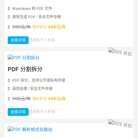
Markdown 转 PDF 文件
高效生成 PDF
/
安全文件存储
999元/年
499元/年
限时折扣
：
被调用于 5 秒前
查看详情
Markdown
转
PDF
PDF 分割拆分
PDF 拆分，支持公开或私有存储
高效处理
/
安全文件存储
999元/年
499元/年
限时折扣
：
被调用于 4 秒前
查看详情
PDF
分
割
拆
分