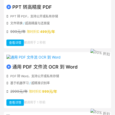
PPT 转高精度 PDF
PPT 转 PDF，支持公开或私有存储
文件转换
/
超高精度与还原度
999元/年
499元/年
限时折扣
：
被调用于 2 秒前
查看详情
PPT
转
高
精
度
PDF
通用 PDF 文件流 OCR 到 Word
PDF 转 Word，支持公开或私有存储
基于机器学习
/
超精准识别率
2999元/年
999元/年
限时折扣
：
被调用于 1 秒前
查看详情
通
用
PDF
文
件