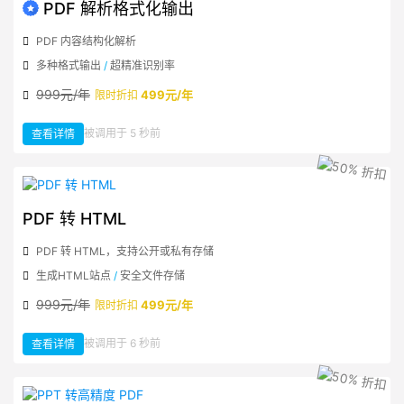
PDF 解析格式化输出
PDF 内容结构化解析
多种格式输出
/
超精准识别率
999元/年
499元/年
限时折扣
：
被调用于 5 秒前
查看详情
PDF
解
析
格
式
化
输
出
PDF 转 HTML
PDF 转 HTML，支持公开或私有存储
生成HTML站点
/
安全文件存储
999元/年
499元/年
限时折扣
：
被调用于 6 秒前
查看详情
PDF
转
HTML