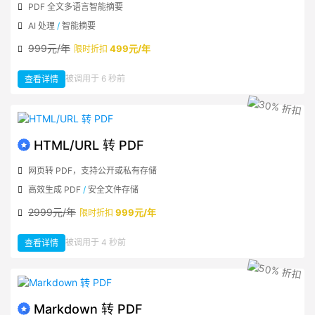
PDF 全文多语言智能摘要
AI 处理
/
智能摘要
999元/年
499元/年
限时折扣
：
被调用于 6 秒前
查看详情
PDF
全
文
多
语
言
AI
摘
要
HTML/URL 转 PDF
网页转 PDF，支持公开或私有存储
高效生成 PDF
/
安全文件存储
2999元/年
999元/年
限时折扣
：
被调用于 4 秒前
查看详情
HTML/URL
转
PDF
Markdown 转 PDF