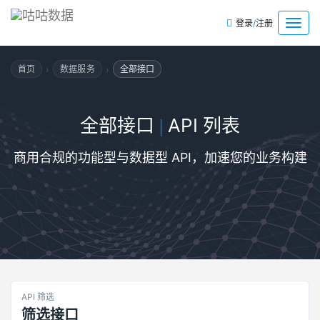
/
菜
登录
注册
单
›
›
首页
数据服务
全部接口
全部接口
API 列表
|
商用合规的功能型与数据型 API，加速您的业务构建
API 筛选
筛选接口