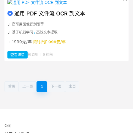
流
OCR
到
Word
通用 PDF 文件流 OCR 到文本
高可用图像识别引擎
基于机器学习
/
高效文本提取
1999元/年
999元/年
限时折扣
：
被调用于 9 秒前
查看详情
通
用
PDF
文
件
流
OCR
到
文
本
首页
上一页
1
下一页
末页
公司