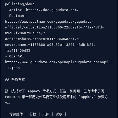
polishing/demo

- Apifox: https://doc.gugudata.com/

- Postman: 
https://www.postman.com/gugudata/gugudata-
official/collection/1163860-22cb92f5-771a-48fd-
89c0-f20a0790a8ce/?
action=share&creator=1163860&active-
environment=1163860-a95b31ef-324f-43db-b2fc-
faa41f45bd35

- OpenAPI: 
https://www.gugudata.com/openapi/gugudata.openapi.3
.1.json

## 鉴权方式

接口支持以下 AppKey 传递方式，任选一种即可；已有请求示例、
Postman 集合和历史代码仍可继续使用原来的 `appkey` 参数方
式。

| 传输载体 | 参数 | 示例 | 说明 |
