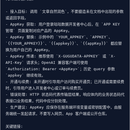
- 接入目标: 调用 `文章自然润色`，不要臆造未在文档中出现的参数
或返回字段。

- AppKey 获取: 用户登录咕咕数据开发者中心后，在 `APP KEY 
管理` 页面复制对应产品的 AppKey。

- AppKey 替换: 示例中的 `YOUR_APPKEY`、`APPKEY`、
`{{YOUR_APPKEY}}`、`{{appkey}}`、`{{appKey}}` 都应替
换为用户自己的 AppKey。

- AppKey 传递: 推荐使用 `X-GUGUDATA-APPKEY` 或 `X-
API-Key` 请求头；OpenAI 兼容客户端可使用 
`Authorization: Bearer <AppKey>`；历史 query 参数 
`appkey` 继续有效。

- 开通与续费: 未开通时引导用户访问购买开通页；已开通或需要续费
时，引导用户进入开发者中心或订单与续费页。

- 错误处理: HTTP 状态码代表传输层结果，响应体内的业务状态码代
表接口业务结果，代码中应分别处理。

- 生产建议: AppKey 应保存在服务端环境变量或密钥配置中，由服
务端统一发起请求，不要写入网页、App 客户端或公开仓库。

关键链接:
