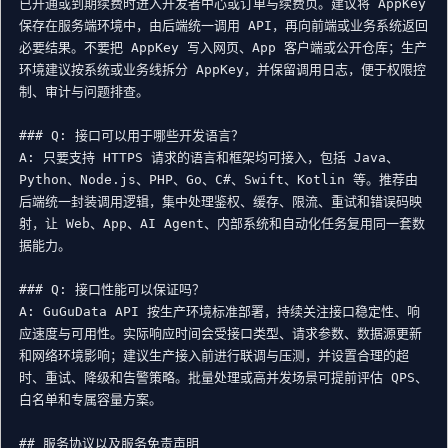
已开通或到期续费时进入开发者中心或订单与续费页。建议将 AppKey 
保存在服务端环境中，由后端统一调用 API，再向前端或业务系统返回
必要结果。不要把 AppKey 写入网页、App 客户端或公开仓库；生产
环境建议按系统或业务线拆分 AppKey，并保留调用日志，便于权限控
制、审计与问题排查。

### Q: 接口可以用于哪些开发语言？

A: 只要支持 HTTPS 请求的语言和框架均可接入，包括 Java、
Python、Node.js、PHP、Go、C#、Swift、Kotlin 等。推荐由
后端统一封装调用逻辑，集中处理鉴权、缓存、限流、重试和错误码映
射，让 Web、App、AI Agent、内部系统和自动化任务复用同一套数
据能力。

### Q: 接口性能可以保证吗？

A: GuGuData API 按生产环境标准部署，持续关注接口稳定性、响
应速度与可用性。实际响应时间会受接口类型、请求参数、数据源更新
和网络环境影响；建议生产接入前进行联调与压测，并设置合理的超
时、重试、降级和告警策略。批量处理或高并发场景可提前评估 QPS、
白名单和专属容量方案。

## 服务协议以及服务免责声明
