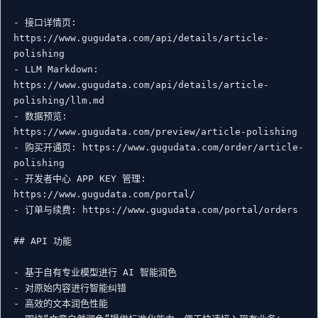
- 接口详情页: 
https://www.gugudata.com/api/details/article-
polishing

- LLM Markdown: 
https://www.gugudata.com/api/details/article-
polishing/llm.md

- 数据预览: 
https://www.gugudata.com/preview/article-polishing

- 购买开通页: https://www.gugudata.com/order/article-
polishing

- 开发者中心 APP KEY 管理: 
https://www.gugudata.com/portal/

- 订单与续费: https://www.gugudata.com/portal/orders

## API 功能

- 基于自有专业模型进行 AI 智能润色

- 对原始内容进行智能纠错

- 高效的文本润色性能
