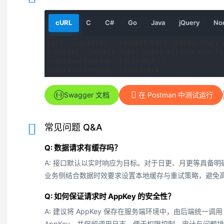
请
请
请
请
请
请
cURL
C
C#
Go
Java
jQuery
Nod
求
求
求
求
求
求
示
示
示
示
示
示
curl --location --request POST 'https://api.
例
例
例
例
例
例
--header 'Content-Type: application/x-www-fo
--data-urlencode 'topic=N/A' \

--data-urlencode 'length=N/A'
Swagger 文档
在 Postman 中测试运行
常见问题 Q&A
Q: 数据请求有缓存吗？
A: 接口默认以实时响应为目标。对于日更、月更等具备
业务侧结合数据时效要求设置本地缓存与重试策略，避免
Q: 如何保证请求时 AppKey 的安全性？
A: 建议将 AppKey 保存在服务端环境中，由后端统一
AppKey，并保留调用日志，便于权限控制、审计与问题