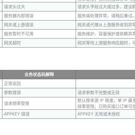
请求头过大
请求头字段过大或过多，建议精简 
服务器内部错误
服务端处理异常，请稍后重试
网关或上游错误
网关或代理从上游服务收到异
服务暂时不可用
服务维护、容量保护或依赖异
网关超时
网关等待上游服务响应超时，
业务状态码解释
正常返回
参数错误
请求参数不完整或无效
默认按来源 IP 限速，单 IP
请求频率受限
频率受限；已购买接口订单可加购 
APPKEY 错误
APPKEY 无效或未授权