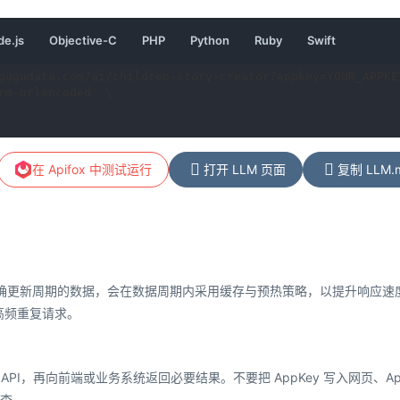
请
请
请
请
请
请
e.js
Objective-C
PHP
Python
Ruby
Swift
求
求
求
求
求
求
示
示
示
示
示
示
gugudata.com/ai/children-story-creator?appkey=YOUR_APPKEY
例
例
例
例
例
例
rm-urlencoded' \

在 Apifox 中测试运行
打开 LLM 页面
复制 LLM.
明确更新周期的数据，会在数据周期内采用缓存与预热策略，以提升响应
高频重复请求。
调用 API，再向前端或业务系统返回必要结果。不要把 AppKey 写入网
排查。