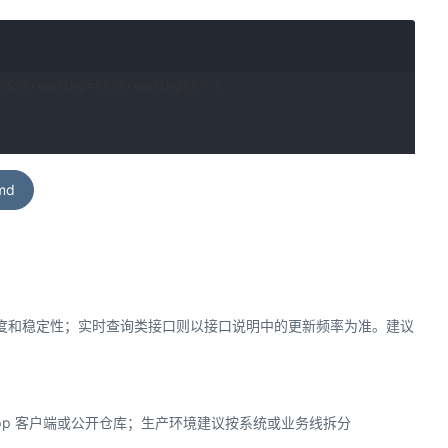
&streaming={{streaming}}' \

md
速度和稳定性；实时查询类接口则以接口说明中的更新频率为准。建议
页、App 客户端或公开仓库；生产环境建议按系统或业务线拆分