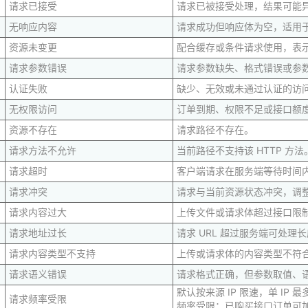
请求已接受
请求已被接受处理，结果可能
无响应内容
请求成功但响应体为空，适用
资源未变更
配合缓存或条件请求使用，表
请求参数错误
请求参数缺失、格式错误或参
认证失败
缺少、无效或未通过认证的访问凭
无权限访问
订单到期、权限不足或接口额
资源不存在
请求路径不存在。
请求方法不允许
当前路径不支持该 HTTP 方法
请求超时
客户端请求在服务端等待时间
请求冲突
请求与当前资源状态冲突，调
请求内容过大
上传文件或请求体超过接口限
请求地址过长
请求 URL 超过服务端可处理
请求内容类型不支持
上传或请求体的内容类型不符
请求语义错误
请求格式正确，但参数取值、
默认按来源 IP 限速，单 IP
请求频率受限
频率受限；已购买接口订单可加购 