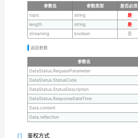
参数名
参数类型
是否必须
topic
string
是
length
string
是
streaming
boolean
否
返回参数
参数名
DataStatus.RequestParameter
DataStatus.StatusCode
DataStatus.StatusDescription
DataStatus.ResponseDateTime
Data.content
Data.reflection
鉴权方式