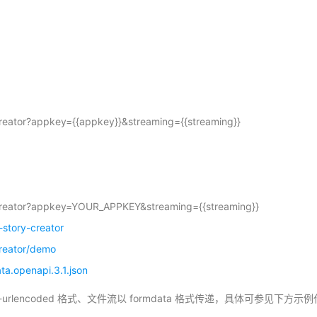
-creator?appkey={{appkey}}&streaming={{streaming}}
y-creator?appkey=YOUR_APPKEY&streaming={{streaming}}
story-creator
creator/demo
a.openapi.3.1.json
orm-urlencoded 格式、文件流以 formdata 格式传递，具体可参见下方示