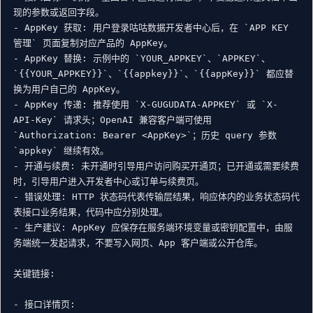
现的参数或返回字段。

- AppKey 获取: 用户登录咕咕数据开发者中心后，在 `APP KEY 
管理` 页面复制对应产品的 AppKey。

- AppKey 替换: 示例中的 `YOUR_APPKEY`、`APPKEY`、
`{{YOUR_APPKEY}}`、`{{appkey}}`、`{{appKey}}` 都应替
换为用户自己的 AppKey。

- AppKey 传递: 推荐使用 `X-GUGUDATA-APPKEY` 或 `X-
API-Key` 请求头；OpenAI 兼容客户端可使用 
`Authorization: Bearer <AppKey>`；历史 query 参数 
`appkey` 继续有效。

- 开通与续费: 未开通时引导用户访问购买开通页；已开通或需要续费
时，引导用户进入开发者中心或订单与续费页。

- 错误处理: HTTP 状态码代表传输层结果，响应体内的业务状态码代
表接口业务结果，代码中应分别处理。

- 生产建议: AppKey 应保存在服务端环境变量或密钥配置中，由服
务端统一发起请求，不要写入网页、App 客户端或公开仓库。

关键链接:

- 接口详情页: 