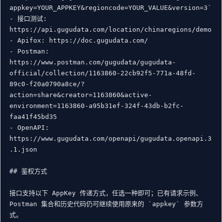
appkey=YOUR_APPKEY&regioncode=YOUR_VALUE&version=3`

- 接口测试: 
https://api.gugudata.com/location/chinaregions/demo

- Apifox: https://doc.gugudata.com/

- Postman: 
https://www.postman.com/gugudata/gugudata-
official/collection/1163860-22cb92f5-771a-48fd-
89c0-f20a0790a8ce/?
action=share&creator=1163860&active-
environment=1163860-a95b31ef-324f-43db-b2fc-
faa41f45bd35

- OpenAPI: 
https://www.gugudata.com/openapi/gugudata.openapi.3
.1.json

## 鉴权方式

接口支持以下 AppKey 传递方式，任选一种即可；已有请求示例、
Postman 集合和历史代码仍可继续使用原来的 `appkey` 参数方
式。
