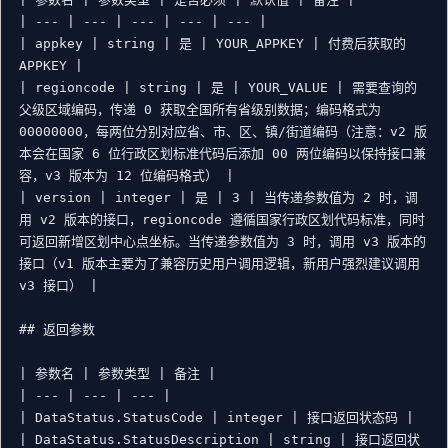
| --- | --- | --- | --- | --- |

| appkey | string | 是 | YOUR_APPKEY | 付费后获取的 
APPKEY |

| regioncode | string | 是 | YOUR_VALUE | 需要查询的
父级区域编码，传递 0 获取全国所有省级别数据；编码格式为 
00000000，每两位分别对应省、市、区、镇/街道编码（注意：v2 版
本会在国家 6 位行政区划标准代码后添加 00 两位编码以保持接口兼
容，v3 版本为 12 位编码格式） |

| version | integer | 是 | 3 | 当传递参数值为 2 时，调
用 v2 版本的接口，regioncode 遵循国家行政区划代码标准，同时
可返回新增区划中心点坐标。当传递参数值为 3 时，调用 v3 版本的
接口（v1 版本主要为了兼容历史用户调用逻辑，新用户强烈建议调用 
v3 接口） |

## 返回参数

| 参数名 | 参数类型 | 备注 |

| --- | --- | --- |

| DataStatus.StatusCode | integer | 接口返回状态码 |

| DataStatus.StatusDescription | string | 接口返回状