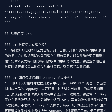
```bash

curl --location --request GET 
'https://api.gugudata.com/location/chinaregions?
appkey=YOUR_APPKEY&regioncode=YOUR_VALUE&version=3'

```

## 常见问题 Q&A

### Q: 数据请求有缓存吗？

A: 接口默认以实时响应为目标。对于日更、月更等具备明确更新周期
的数据，会在数据周期内采用缓存与预热策略，以提升响应速度和稳定
性；实时查询类接口则以接口说明中的更新频率为准。建议业务侧结合
数据时效要求设置本地缓存与重试策略，避免高频重复请求。

### Q: 如何保证请求时 AppKey 的安全性？

A: 用户可以登录咕咕数据开发者中心，在 `APP KEY 管理` 页面复
制对应产品的 AppKey；未开通接口时先进入当前接口的购买开通页，
已开通或到期续费时进入开发者中心或订单与续费页。建议将 AppKey 
保存在服务端环境中，由后端统一调用 API，再向前端或业务系统返回
必要结果。不要把 AppKey 写入网页、App 客户端或公开仓库；生产
环境建议按系统或业务线拆分 AppKey，并保留调用日志，便于权限控