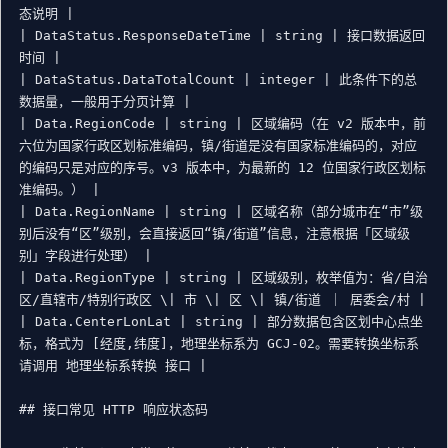
态说明 |

| DataStatus.ResponseDateTime | string | 接口数据返回
时间 |

| DataStatus.DataTotalCount | integer | 此条件下的总
数据量，一般用于分页计算 |

| Data.RegionCode | string | 区域编码（在 v2 版本中，前
六位为国家行政区划标准编码，镇/街道是没有国家标准编码的，对应
的编码只是对应的序号。v3 版本中，为最新的 12 位国家行政区划标
准编码。） |

| Data.RegionName | string | 区域名称（部分城市在“市”级
别后没有“区”级别，会直接返回“镇/街道”信息，注意根据「区域级
别」字段进行处理） |

| Data.RegionType | string | 区域级别，枚举值为：省/自治
区/直辖市/特别行政区 \| 市 \| 区 \| 镇/街道 ｜ 居委会/村 |

| Data.CenterLonLat | string | 部分数据包含区划中心点坐
标，格式为 [经度,纬度]，地理坐标系为 GCJ-02。需要转换坐标系
请调用 地理坐标系转换 接口 |

## 接口常见 HTTP 响应状态码
