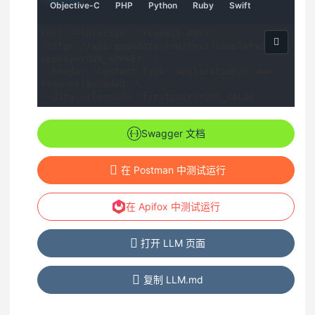
示
示
示
示
示
示
示
请
请
请
请
请
Objective-C
PHP
Python
Ruby
Swift
例
例
例
例
例
例
例
求
求
求
求
求
示
示
示
示
示
curl --location --request POST 
例
例
例
例
例
'https://api.gugudata.com/text/coupletai?
appkey=YOUR_APPKEY' \

--header 'Content-Type: application/x-www-
form-urlencoded' \

--data-urlencode 'firstpair=YOUR_VALUE'
Swagger 文档
在 Postman 中测试运行
在 Apifox 中测试运行
打开 LLM 页面
复制 LLM.md