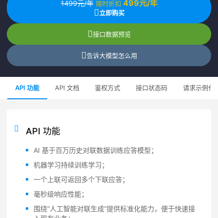
499元/年
1499元/年
限时折扣
立即购买
接口数据预览
告诉大模型怎么用
API 功能
API 文档
鉴权方式
接口状态码
请求示例代
API 功能
AI 基于百万历史对联数据训练应答模型；
机器学习持续训练学习；
一个上联可返回多个下联应答；
毫秒级响应性能；
围绕“人工智能对联生成”提供标准化能力，便于快速接