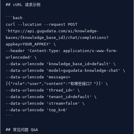
## cURL 请求示例

```bash

curl --location --request POST 
'https://api.gugudata.com/ai/knowledge-
bases/{knowledge_base_id}/chat/completions?
appkey=YOUR_APPKEY' \

--header 'Content-Type: application/x-www-form-
urlencoded' \

--data-urlencode 'knowledge_base_id=default' \

--data-urlencode 'model=gugudata-knowledge-chat' \

--data-urlencode 'messages=
[{"role":"user","content":"有哪些接口？"}]' \

--data-urlencode 'thread_id=' \

--data-urlencode 'tenant_id=default' \

--data-urlencode 'stream=false' \

--data-urlencode 'top_k=6'

```

## 常见问题 Q&A
