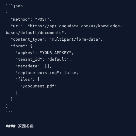
```json

{

  "method": "POST",

  "url": "https://api.gugudata.com/ai/knowledge-
bases/default/documents",

  "content_type": "multipart/form-data",

  "form": {

    "appkey": "YOUR_APPKEY",

    "tenant_id": "default",

    "metadata": [],

    "replace_existing": false,

    "files": [

      "@document.pdf"

    ]

  }

}

```

#### 返回参数
