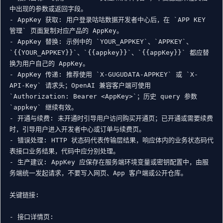
中出现的参数或返回字段。

- AppKey 获取: 用户登录咕咕数据开发者中心后，在 `APP KEY 
管理` 页面复制对应产品的 AppKey。

- AppKey 替换: 示例中的 `YOUR_APPKEY`、`APPKEY`、
`{{YOUR_APPKEY}}`、`{{appkey}}`、`{{appKey}}` 都应替
换为用户自己的 AppKey。

- AppKey 传递: 推荐使用 `X-GUGUDATA-APPKEY` 或 `X-
API-Key` 请求头；OpenAI 兼容客户端可使用 
`Authorization: Bearer <AppKey>`；历史 query 参数 
`appkey` 继续有效。

- 开通与续费: 未开通时引导用户访问购买开通页；已开通或需要续费
时，引导用户进入开发者中心或订单与续费页。

- 错误处理: HTTP 状态码代表传输层结果，响应体内的业务状态码代
表接口业务结果，代码中应分别处理。

- 生产建议: AppKey 应保存在服务端环境变量或密钥配置中，由服
务端统一发起请求，不要写入网页、App 客户端或公开仓库。

关键链接:

- 接口详情页: 