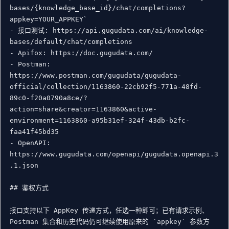
bases/{knowledge_base_id}/chat/completions?
appkey=YOUR_APPKEY`

- 接口测试: https://api.gugudata.com/ai/knowledge-
bases/default/chat/completions

- Apifox: https://doc.gugudata.com/

- Postman: 
https://www.postman.com/gugudata/gugudata-
official/collection/1163860-22cb92f5-771a-48fd-
89c0-f20a0790a8ce/?
action=share&creator=1163860&active-
environment=1163860-a95b31ef-324f-43db-b2fc-
faa41f45bd35

- OpenAPI: 
https://www.gugudata.com/openapi/gugudata.openapi.3
.1.json

## 鉴权方式

接口支持以下 AppKey 传递方式，任选一种即可；已有请求示例、
Postman 集合和历史代码仍可继续使用原来的 `appkey` 参数方