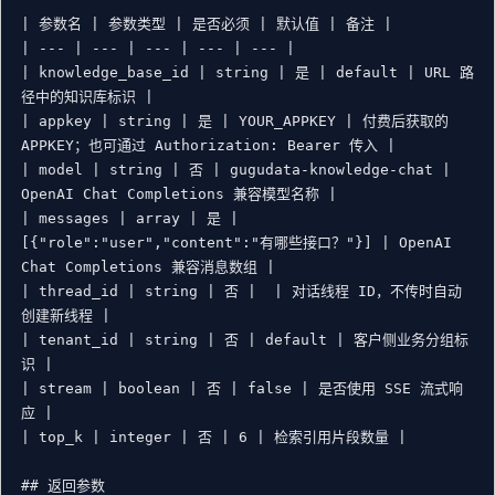
| 参数名 | 参数类型 | 是否必须 | 默认值 | 备注 |

| --- | --- | --- | --- | --- |

| knowledge_base_id | string | 是 | default | URL 路
径中的知识库标识 |

| appkey | string | 是 | YOUR_APPKEY | 付费后获取的 
APPKEY；也可通过 Authorization: Bearer 传入 |

| model | string | 否 | gugudata-knowledge-chat | 
OpenAI Chat Completions 兼容模型名称 |

| messages | array | 是 | 
[{"role":"user","content":"有哪些接口？"}] | OpenAI 
Chat Completions 兼容消息数组 |

| thread_id | string | 否 |  | 对话线程 ID，不传时自动
创建新线程 |

| tenant_id | string | 否 | default | 客户侧业务分组标
识 |

| stream | boolean | 否 | false | 是否使用 SSE 流式响
应 |

| top_k | integer | 否 | 6 | 检索引用片段数量 |

## 返回参数
