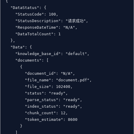
{

  "DataStatus": {

    "StatusCode": 100,

    "StatusDescription": "请求成功",

    "ResponseDateTime": "N/A",

    "DataTotalCount": 1

  },

  "Data": {

    "knowledge_base_id": "default",

    "documents": [

      {

        "document_id": "N/A",

        "file_name": "document.pdf",

        "file_size": 102400,

        "status": "ready",

        "parse_status": "ready",

        "index_status": "ready",

        "chunk_count": 12,

        "token_estimate": 8600

      }

    ]
