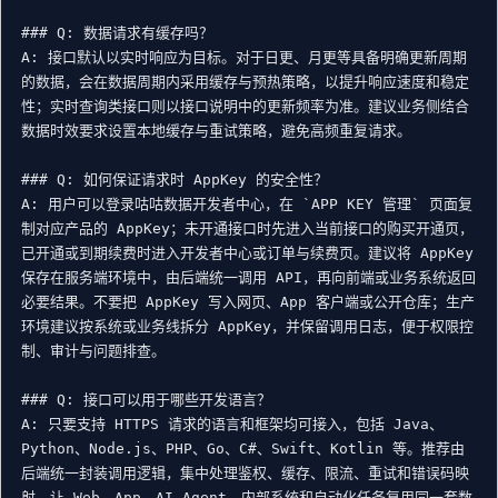
### Q: 数据请求有缓存吗？

A: 接口默认以实时响应为目标。对于日更、月更等具备明确更新周期
的数据，会在数据周期内采用缓存与预热策略，以提升响应速度和稳定
性；实时查询类接口则以接口说明中的更新频率为准。建议业务侧结合
数据时效要求设置本地缓存与重试策略，避免高频重复请求。

### Q: 如何保证请求时 AppKey 的安全性？

A: 用户可以登录咕咕数据开发者中心，在 `APP KEY 管理` 页面复
制对应产品的 AppKey；未开通接口时先进入当前接口的购买开通页，
已开通或到期续费时进入开发者中心或订单与续费页。建议将 AppKey 
保存在服务端环境中，由后端统一调用 API，再向前端或业务系统返回
必要结果。不要把 AppKey 写入网页、App 客户端或公开仓库；生产
环境建议按系统或业务线拆分 AppKey，并保留调用日志，便于权限控
制、审计与问题排查。

### Q: 接口可以用于哪些开发语言？

A: 只要支持 HTTPS 请求的语言和框架均可接入，包括 Java、
Python、Node.js、PHP、Go、C#、Swift、Kotlin 等。推荐由
后端统一封装调用逻辑，集中处理鉴权、缓存、限流、重试和错误码映
射，让 Web、App、AI Agent、内部系统和自动化任务复用同一套数