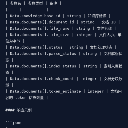
| 参数名 | 参数类型 | 备注 |

| --- | --- | --- |

| Data.knowledge_base_id | string | 知识库标识 |

| Data.documents[].document_id | string | 文档 ID |

| Data.documents[].file_name | string | 文件名称 |

| Data.documents[].file_size | integer | 文件大小，单
位为字节 |

| Data.documents[].status | string | 文档处理状态 |

| Data.documents[].parse_status | string | 文档解析状
态 |

| Data.documents[].index_status | string | 索引入库状
态 |

| Data.documents[].chunk_count | integer | 文档分块数
量 |

| Data.documents[].token_estimate | integer | 文档内
容的 token 估算数量 |

#### 响应示例

```json
