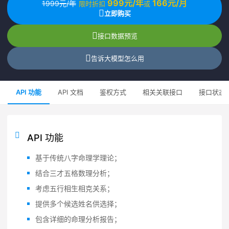
999元/年
166元/月
1999元/年
限时折扣
或
立即购买
接口数据预览
告诉大模型怎么用
API 功能
API 文档
鉴权方式
相关关联接口
接口状态
API 功能
基于传统八字命理学理论；
结合三才五格数理分析；
考虑五行相生相克关系；
提供多个候选姓名供选择；
包含详细的命理分析报告；