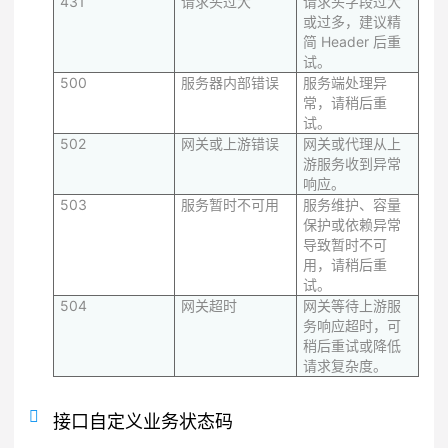
431
请求头过大
请求头字段过大
或过多，建议精
简 Header 后重
试。
500
服务器内部错误
服务端处理异
常，请稍后重
试。
502
网关或上游错误
网关或代理从上
游服务收到异常
响应。
503
服务暂时不可用
服务维护、容量
保护或依赖异常
导致暂时不可
用，请稍后重
试。
504
网关超时
网关等待上游服
务响应超时，可
稍后重试或降低
请求复杂度。
接口自定义业务状态码