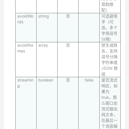
音韵搭
配）
avoidWo
string
否
可选避用
rds
字（可
选，多个
字用逗号
分隔）
avoidNa
array
否
禁生成姓
mes
名，支持
逗号分隔
字符串或
JSON 数
组
streamin
boolean
否
false
是否流式
g
响应，如
果为
true，那
么接口会
流式输出
纯文本，
在最后一
个消息输