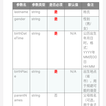
参数名
参数类型
是否必须
默认值
备注
lastname
string
是
姓氏
gender
string
是
性别
（男/
女）
birthDat
string
是
N/A
公历出生
eTime
年月日
时，格
式：
YYYY年
MM月DD
日
HH:MM
birthPlac
string
是
N/A
出生地点
e
（省
市），用
于规避可
能的谐音
parentN
string
否
父母姓名
ames
（可选，
用于亲子