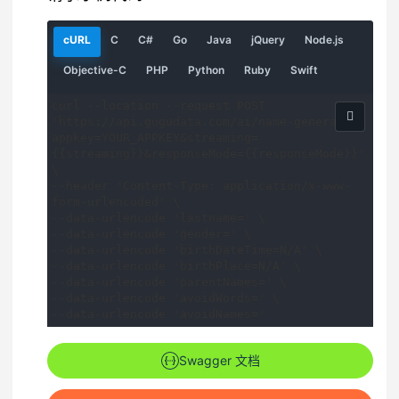
请
请
请
请
请
请
请
cURL
C
C#
Go
Java
jQuery
Node.js
求
求
求
求
求
求
求
示
示
示
示
示
示
示
请
请
请
请
请
Objective-C
PHP
Python
Ruby
Swift
例
例
例
例
例
例
例
求
求
求
求
求
示
示
示
示
示
curl --location --request POST 
例
例
例
例
例
'https://api.gugudata.com/ai/name-generator?
appkey=YOUR_APPKEY&streaming=
{{streaming}}&responseMode={{responseMode}}' 
\

--header 'Content-Type: application/x-www-
form-urlencoded' \

--data-urlencode 'lastname=' \

--data-urlencode 'gender=' \

--data-urlencode 'birthDateTime=N/A' \

--data-urlencode 'birthPlace=N/A' \

--data-urlencode 'parentNames=' \

--data-urlencode 'avoidWords=' \

--data-urlencode 'avoidNames='
Swagger 文档