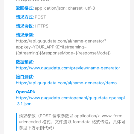
返回格式:
application/json; charset=utf-8
请求方式:
POST
请求协议:
HTTPS
请求示例:
https://api.gugudata.com/ai/name-generator?
appkey=YOUR_APPKEY&streaming=
{{streaming}}&responseMode={{responseMode}}
数据预览:
https://www.gugudata.com/preview/name-generator
接口测试:
https://api.gugudata.com/ai/name-generator/demo
OpenAPI:
https://www.gugudata.com/openapi/gugudata.openapi
.3.1.json
请求参数（POST 请求参数以 application/x-www-form-
urlencoded 格式、文件流以 formdata 格式传递，具体可
参见下方示例代码）