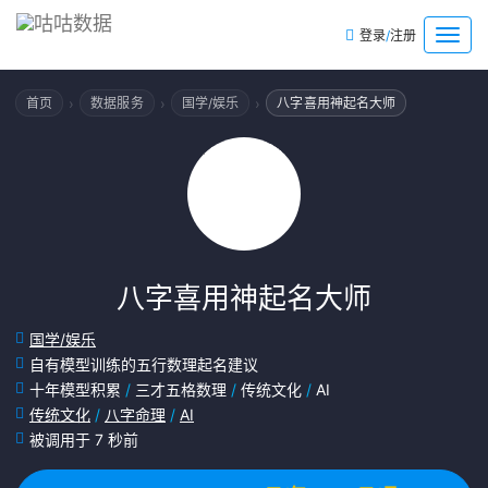
/
菜
登录
注册
单
›
›
›
首页
数据服务
国学/娱乐
八字喜用神起名大师
八字喜用神起名大师
国学/娱乐
自有模型训练的五行数理起名建议
十年模型积累
/
三才五格数理
/
传统文化
/
AI
传统文化
/
八字命理
/
AI
被调用于 7 秒前