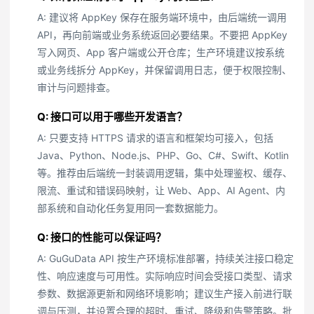
A: 建议将 AppKey 保存在服务端环境中，由后端统一调用
API，再向前端或业务系统返回必要结果。不要把 AppKey
写入网页、App 客户端或公开仓库；生产环境建议按系统
或业务线拆分 AppKey，并保留调用日志，便于权限控制、
审计与问题排查。
Q: 接口可以用于哪些开发语言？
A: 只要支持 HTTPS 请求的语言和框架均可接入，包括
Java、Python、Node.js、PHP、Go、C#、Swift、Kotlin
等。推荐由后端统一封装调用逻辑，集中处理鉴权、缓存、
限流、重试和错误码映射，让 Web、App、AI Agent、内
部系统和自动化任务复用同一套数据能力。
Q: 接口的性能可以保证吗？
A: GuGuData API 按生产环境标准部署，持续关注接口稳定
性、响应速度与可用性。实际响应时间会受接口类型、请求
参数、数据源更新和网络环境影响；建议生产接入前进行联
调与压测，并设置合理的超时、重试、降级和告警策略。批