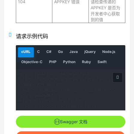
104
APPKEY 错误
请检查传递的
APPKEY 是否为
开发者中心获取
到的值
请求示例代码
请
请
请
请
请
请
请
cURL
C
C#
Go
Java
jQuery
Node.js
求
求
求
求
求
求
求
示
示
示
示
示
示
示
请
请
请
请
请
Objective-C
PHP
Python
Ruby
Swift
例
例
例
例
例
例
例
求
求
求
求
求
示
示
示
示
示
curl --location --request POST 
例
例
例
例
例
'https://api.gugudata.com/ai/pii-removal?
appkey=YOUR_APPKEY' \

--header 'Content-Type: application/x-www-
form-urlencoded' \

--data-urlencode 'content=' \

--data-urlencode 'streaming=false'
Swagger 文档