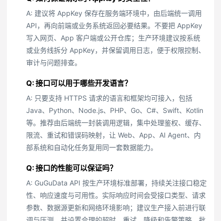
A: 建议将 AppKey 保存在服务端环境中，由后端统一调用
API，再向前端或业务系统返回必要结果。不要把 AppKey
写入网页、App 客户端或公开仓库；生产环境建议按系统
或业务线拆分 AppKey，并保留调用日志，便于权限控制、
审计与问题排查。
Q: 接口可以用于哪些开发语言？
A: 只要支持 HTTPS 请求的语言和框架均可接入，包括
Java、Python、Node.js、PHP、Go、C#、Swift、Kotlin
等。推荐由后端统一封装调用逻辑，集中处理鉴权、缓存、
限流、重试和错误码映射，让 Web、App、AI Agent、内
部系统和自动化任务复用同一套数据能力。
Q: 接口的性能可以保证吗？
A: GuGuData API 按生产环境标准部署，持续关注接口稳定
性、响应速度与可用性。实际响应时间会受接口类型、请求
参数、数据源更新和网络环境影响；建议生产接入前进行联
调与压测，并设置合理的超时、重试、降级和告警策略。批