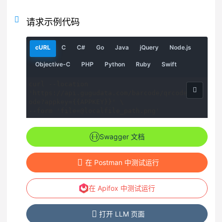
请求示例代码
请
请
请
请
请
请
请
cURL
C
C#
Go
Java
jQuery
Node.js
求
求
求
求
求
求
求
示
示
示
示
示
示
示
请
请
请
请
请
Objective-C
PHP
Python
Ruby
Swift
例
例
例
例
例
例
例
求
求
求
求
求
示
示
示
示
示
curl --location 
例
例
例
例
例
'https://api.gugudata.com/barcode/qrcode/dec
ode?appkey={{APPKEY}}' \

--form 'file=@localfile_path.png'
Swagger 文档
在 Postman 中测试运行
在 Apifox 中测试运行
打开 LLM 页面