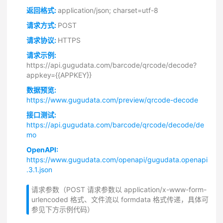
返回格式:
application/json; charset=utf-8
请求方式:
POST
请求协议:
HTTPS
请求示例:
https://api.gugudata.com/barcode/qrcode/decode?
appkey={{APPKEY}}
数据预览:
https://www.gugudata.com/preview/qrcode-decode
接口测试:
https://api.gugudata.com/barcode/qrcode/decode/de
mo
OpenAPI:
https://www.gugudata.com/openapi/gugudata.openapi
.3.1.json
请求参数（POST 请求参数以 application/x-www-form-
urlencoded 格式、文件流以 formdata 格式传递，具体可
参见下方示例代码）