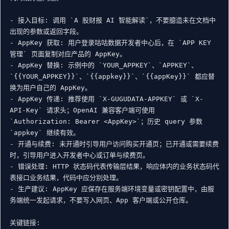
- 接入目标: 调用 `A 股财报 AI 智能解读`，不要臆造未在文档中
出现的参数或返回字段。

- AppKey 获取: 用户登录咕咕数据开发者中心后，在 `APP KEY 
管理` 页面复制对应产品的 AppKey。

- AppKey 替换: 示例中的 `YOUR_APPKEY`、`APPKEY`、
`{{YOUR_APPKEY}}`、`{{appkey}}`、`{{appKey}}` 都应替
换为用户自己的 AppKey。

- AppKey 传递: 推荐使用 `X-GUGUDATA-APPKEY` 或 `X-
API-Key` 请求头；OpenAI 兼容客户端可使用 
`Authorization: Bearer <AppKey>`；历史 query 参数 
`appkey` 继续有效。

- 开通与续费: 未开通时引导用户访问购买开通页；已开通或需要续费
时，引导用户进入开发者中心或订单与续费页。

- 错误处理: HTTP 状态码代表传输层结果，响应体内的业务状态码代
表接口业务结果，代码中应分别处理。

- 生产建议: AppKey 应保存在服务端环境变量或密钥配置中，由服
务端统一发起请求，不要写入网页、App 客户端或公开仓库。

关键链接:
