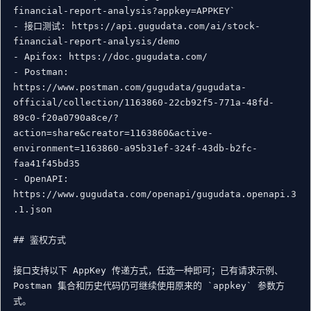
financial-report-analysis?appkey=APPKEY`

- 接口测试: https://api.gugudata.com/ai/stock-
financial-report-analysis/demo

- Apifox: https://doc.gugudata.com/

- Postman: 
https://www.postman.com/gugudata/gugudata-
official/collection/1163860-22cb92f5-771a-48fd-
89c0-f20a0790a8ce/?
action=share&creator=1163860&active-
environment=1163860-a95b31ef-324f-43db-b2fc-
faa41f45bd35

- OpenAPI: 
https://www.gugudata.com/openapi/gugudata.openapi.3
.1.json

## 鉴权方式

接口支持以下 AppKey 传递方式，任选一种即可；已有请求示例、
Postman 集合和历史代码仍可继续使用原来的 `appkey` 参数方
式。
