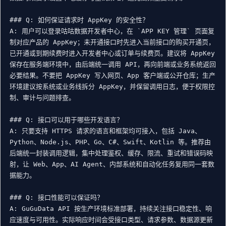
### Q: 如何保证请求时 AppKey 的安全性？

A: 用户可以登录咕咕数据开发者中心，在 `APP KEY 管理` 页面复
制对应产品的 AppKey；未开通接口时先进入当前接口的购买开通页，
已开通或到期续费时进入开发者中心或订单与续费页。建议将 AppKey 
保存在服务端环境中，由后端统一调用 API，再向前端或业务系统返回
必要结果。不要把 AppKey 写入网页、App 客户端或公开仓库；生产
环境建议按系统或业务线拆分 AppKey，并保留调用日志，便于权限控
制、审计与问题排查。

### Q: 接口可以用于哪些开发语言？

A: 只要支持 HTTPS 请求的语言和框架均可接入，包括 Java、
Python、Node.js、PHP、Go、C#、Swift、Kotlin 等。推荐由
后端统一封装调用逻辑，集中处理鉴权、缓存、限流、重试和错误码映
射，让 Web、App、AI Agent、内部系统和自动化任务复用同一套数
据能力。

### Q: 接口性能可以保证吗？

A: GuGuData API 按生产环境标准部署，持续关注接口稳定性、响
应速度与可用性。实际响应时间会受接口类型、请求参数、数据源更新