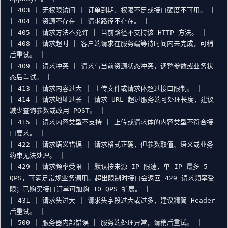
| 403 | 无权限访问 | 订单到期、权限不足或接口额度不可用。 |

| 404 | 资源不存在 | 请求路径不存在。 |

| 405 | 请求方法不允许 | 当前路径不支持该 HTTP 方法。 |

| 408 | 请求超时 | 客户端请求在服务端等待时间内未完成，可稍
后重试。 |

| 409 | 请求冲突 | 请求与当前资源状态冲突，调整参数或业务状
态后重试。 |

| 413 | 请求内容过大 | 上传文件或请求体超过接口限制。 |

| 414 | 请求地址过长 | 请求 URL 超过服务端可处理长度，建议
减少查询参数或改用 POST。 |

| 415 | 请求内容类型不支持 | 上传或请求体的内容类型不符合接
口要求。 |

| 422 | 请求语义错误 | 请求格式正确，但参数取值、语义或业务
约束无法处理。 |

| 429 | 请求频率受限 | 默认按来源 IP 限速，单 IP 最多 5 
QPS，可满足常规业务调用。超出限制时接口会返回 429 请求频率受
限；已购买接口订单可加购 10 QPS 扩展。 |

| 431 | 请求头过大 | 请求头字段过大或过多，建议精简 Header 
后重试。 |

| 500 | 服务器内部错误 | 服务端处理异常，请稍后重试。 |
