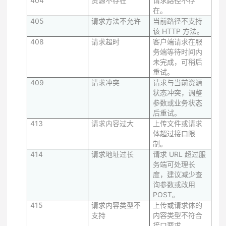
404
资源不存在
请求路径不存
在。
405
请求方法不允许
当前路径不支持
该 HTTP 方法。
408
请求超时
客户端请求在服
务端等待时间内
未完成，可稍后
重试。
409
请求冲突
请求与当前资源
状态冲突，调整
参数或业务状态
后重试。
413
请求内容过大
上传文件或请求
体超过接口限
制。
414
请求地址过长
请求 URL 超过服
务端可处理长
度，建议减少查
询参数或改用
POST。
415
请求内容类型不
上传或请求体的
支持
内容类型不符合
接口要求。