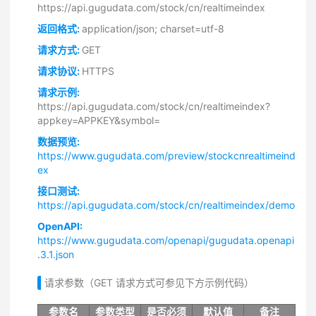
https://api.gugudata.com/stock/cn/realtimeindex
返回格式:
application/json; charset=utf-8
请求方式:
GET
请求协议:
HTTPS
请求示例:
https://api.gugudata.com/stock/cn/realtimeindex?
appkey=APPKEY&symbol=
数据预览:
https://www.gugudata.com/preview/stockcnrealtimeind
ex
接口测试:
https://api.gugudata.com/stock/cn/realtimeindex/demo
OpenAPI:
https://www.gugudata.com/openapi/gugudata.openapi
.3.1.json
请求参数（GET 请求方式可参见下方示例代码）
参数名
参数类型
是否必须
默认值
备注