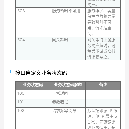
响应。
503
服务暂时不可用
服务维护、容量
保护或依赖异常
导致暂时不可
用，请稍后重
试。
504
网关超时
网关等待上游服
务响应超时，可
稍后重试或降低
请求复杂度。
接口自定义业务状态码
业务状态码
业务状态码解释
备注
100
正常返回
101
参数错误
102
请求频率受限
默认按来源 IP 限
速，单 IP 最多 5
QPS，可满足常
规业务调用。超