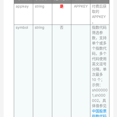
appkey
string
是
APPKEY
付费后获
取的
APPKEY
。
symbol
string
否
指数代码
筛选参
数，支持
单个或多
个指数代
码，多个
代码使用
英文逗号
分隔，单
次最多
10 个；
示例：
sh00000
1,sh000
002。具
体值参见
中国股票
指数代码