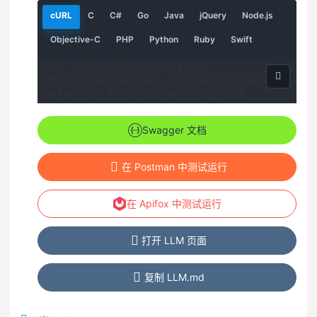
请
请
请
请
请
请
请
cURL
C
C#
Go
Java
jQuery
Node.js
求
求
求
求
求
求
求
示
示
示
示
示
示
示
请
请
请
请
请
Objective-C
PHP
Python
Ruby
Swift
例
例
例
例
例
例
例
求
求
求
求
求
示
示
示
示
示
curl --location --request GET 
例
例
例
例
例
'https://api.gugudata.com/stock/us/realtime?
appkey=YOUR_APPKEY&symbol=YOUR_VALUE'
Swagger 文档
在 Postman 中测试运行
在 Apifox 中测试运行
打开 LLM 页面
复制 LLM.md