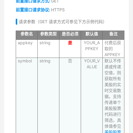
前置接口请求方式:
GET
前置接口请求协议:
HTTPS
请求参数（GET 请求方式可参见下方示例代码）
参数名
参数类型
是否必须
默认值
备注
appkey
string
是
YOUR_A
付费后获
PPKEY
取的
APPKEY
symbol
string
否
YOUR_V
默认不传
ALUE
递或传递
空值，则
获取所有
美股的实
时交易数
据。支持
传递单个
美股股票
代码进行
筛选，具
体值参见
美股股票