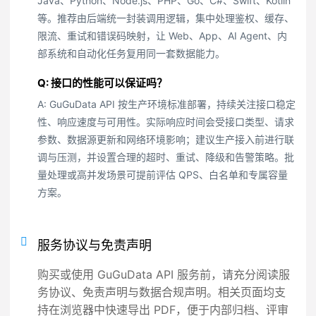
Java、Python、Node.js、PHP、Go、C#、Swift、Kotlin
等。推荐由后端统一封装调用逻辑，集中处理鉴权、缓存、
限流、重试和错误码映射，让 Web、App、AI Agent、内
部系统和自动化任务复用同一套数据能力。
Q: 接口的性能可以保证吗？
A: GuGuData API 按生产环境标准部署，持续关注接口稳定
性、响应速度与可用性。实际响应时间会受接口类型、请求
参数、数据源更新和网络环境影响；建议生产接入前进行联
调与压测，并设置合理的超时、重试、降级和告警策略。批
量处理或高并发场景可提前评估 QPS、白名单和专属容量
方案。
服务协议与免责声明
购买或使用 GuGuData API 服务前，请充分阅读服
务协议、免责声明与数据合规声明。相关页面均支
持在浏览器中快速导出 PDF，便于内部归档、评审