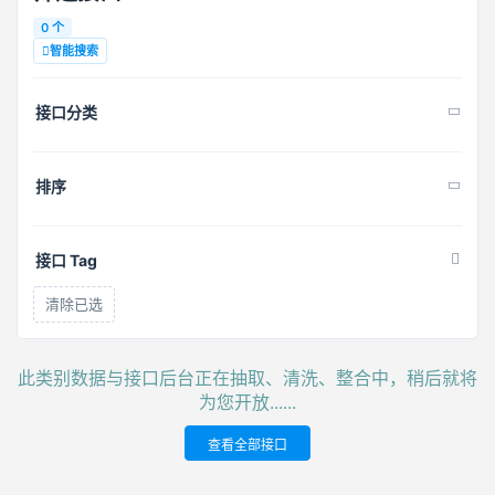
0 个
智能搜索
接口分类
排序
接口 Tag
清除已选
此类别数据与接口后台正在抽取、清洗、整合中，稍后就将
为您开放......
查看全部接口