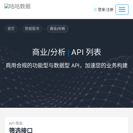
/
菜
登录
注册
单
›
›
首页
数据服务
商业/分析
商业/分析
API 列表
|
商用合规的功能型与数据型 API，加速您的业务构建
API 筛选
筛选接口