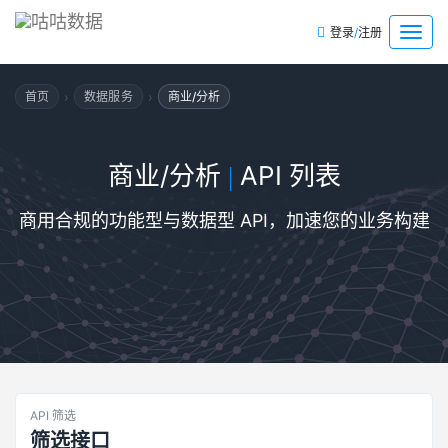
/
菜
登录
注册
单
›
›
首页
数据服务
商业/分析
商业/分析
API 列表
|
商用合规的功能型与数据型 API，加速您的业务构建
API 筛选
筛选接口