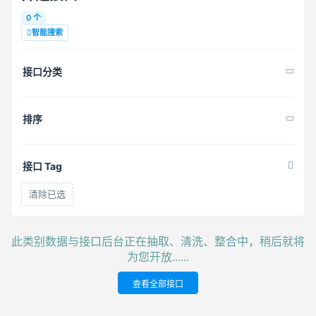
0 个
智能搜索
接口分类
排序
接口 Tag
清除已选
此类别数据与接口后台正在抽取、清洗、整合中，稍后就将
为您开放......
查看全部接口