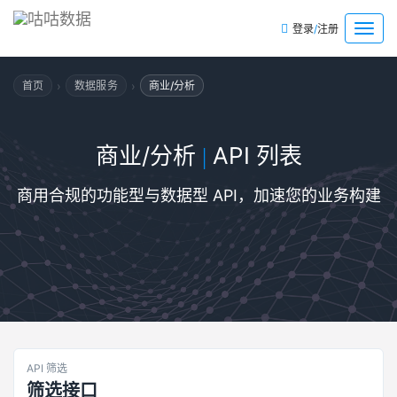
/
菜
登录
注册
单
›
›
首页
数据服务
商业/分析
商业/分析
API 列表
|
商用合规的功能型与数据型 API，加速您的业务构建
API 筛选
筛选接口