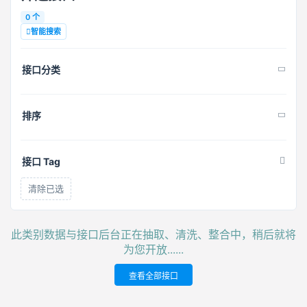
0 个
智能搜索
接口分类
排序
接口 Tag
清除已选
此类别数据与接口后台正在抽取、清洗、整合中，稍后就将
为您开放......
查看全部接口