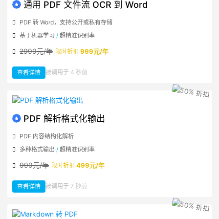
通用 PDF 文件流 OCR 到 Word
PDF 转 Word，支持公开或私有存储
基于机器学习
/
超精准识别率
2999元/年
999元/年
限时折扣
：
被调用于 4 秒前
查看详情
通
用
PDF
文
件
流
OCR
到
Word
PDF 解析格式化输出
PDF 内容结构化解析
多种格式输出
/
超精准识别率
999元/年
499元/年
限时折扣
：
被调用于 7 秒前
查看详情
PDF
解
析
格
式
化