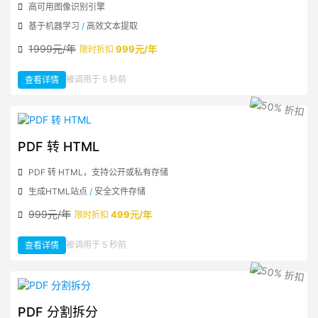
高可用图像识别引擎
基于机器学习
/
高效文本提取
1999元/年
999元/年
限时折扣
：
被调用于 5 秒前
查看详情
通
用
PDF
文
件
流
OCR
到
文
PDF 转 HTML
本
PDF 转 HTML，支持公开或私有存储
生成HTML站点
/
安全文件存储
999元/年
499元/年
限时折扣
：
被调用于 5 秒前
查看详情
PDF
转
HTML
PDF 分割拆分