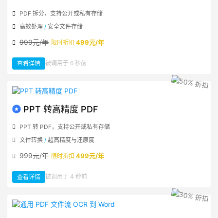
PDF 拆分，支持公开或私有存储
高效处理
/
安全文件存储
999元/年
499元/年
限时折扣
：
被调用于 6 秒前
查看详情
PDF
分
割
拆
分
PPT 转高精度 PDF
PPT 转 PDF，支持公开或私有存储
文件转换
/
超高精度与还原度
999元/年
499元/年
限时折扣
：
被调用于 4 秒前
查看详情
PPT
转
高
精
度
PDF