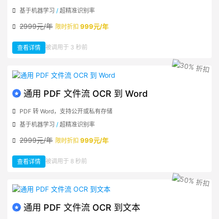
基于机器学习
/
超精准识别率
2999元/年
999元/年
限时折扣
：
被调用于 3 秒前
查看详情
通
用
图
片
地
址
OCR
到
Word
通用 PDF 文件流 OCR 到 Word
PDF 转 Word，支持公开或私有存储
基于机器学习
/
超精准识别率
2999元/年
999元/年
限时折扣
：
被调用于 8 秒前
查看详情
通
用
PDF
文
件
流
OCR
到
Word
通用 PDF 文件流 OCR 到文本