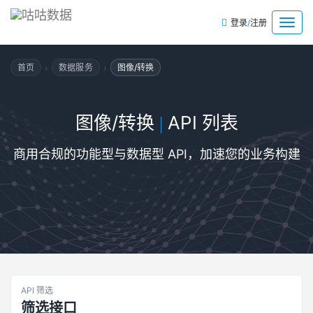
/
菜
登录
注册
单
›
›
首页
数据服务
图像/转换
图像/转换
API 列表
|
商用合规的功能型与数据型 API，加速您的业务构建
API 筛选
筛选接口