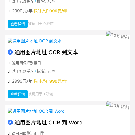
基于机器学习
/
精准识别率
2999元/年
999元/年
限时折扣
：
被调用于 9 秒前
查看详情
通
用
图
片
文
件
流
OCR
到
通用图片地址 OCR 到文本
文
本
通用图像识别接口
基于机器学习
/
精准识别率
2999元/年
999元/年
限时折扣
：
被调用于 1 秒前
查看详情
通
用
图
片
地
址
OCR
到
文
通用图片地址 OCR 到 Word
本
高可用图像识别引擎