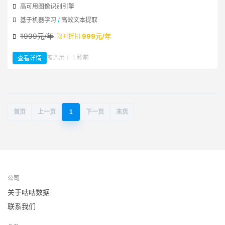
高可用图像识别引擎
基于机器学习
/
高效文本提取
1999元/年
999元/年
限时折扣
：
被调用于 1 秒前
查看详情
通
用
PDF
文
件
流
OCR
到
文
本
首页
上一页
1
下一页
末页
公司
关于咕咕数据
联系我们