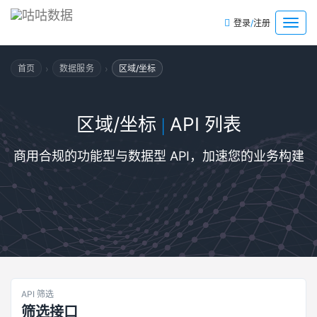
/
菜
登录
注册
单
›
›
首页
数据服务
区域/坐标
区域/坐标
API 列表
|
商用合规的功能型与数据型 API，加速您的业务构建
API 筛选
筛选接口