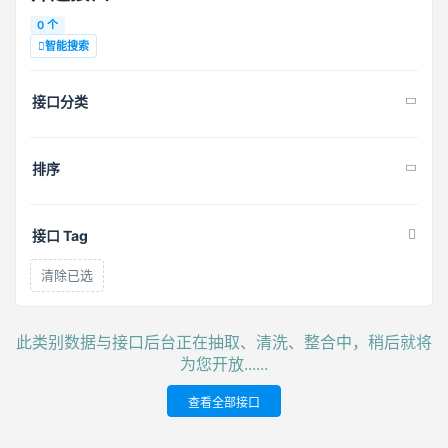
0 个
智能搜索
接口分类
排序
接口 Tag
清除已选
此类别数据与接口后台正在抽取、清洗、整合中，稍后就将
为您开放......
查看全部接口