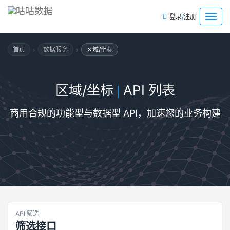
/
菜
登录
注册
单
›
›
首页
数据服务
区域/坐标
区域/坐标
API 列表
|
商用合规的功能型与数据型 API，加速您的业务构建
API 筛选
筛选接口