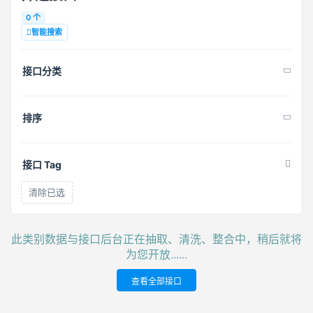
0 个
智能搜索
接口分类
排序
接口 Tag
清除已选
此类别数据与接口后台正在抽取、清洗、整合中，稍后就将
为您开放......
查看全部接口